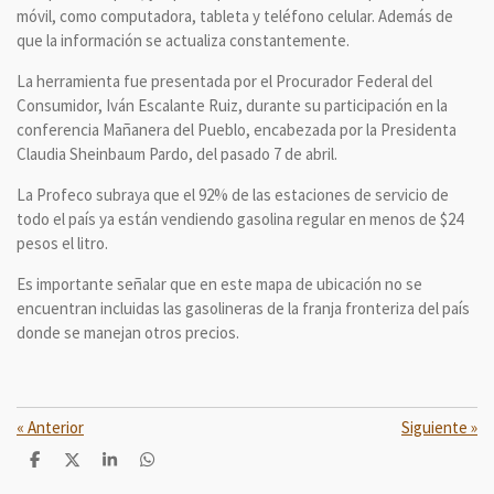
móvil, como computadora, tableta y teléfono celular. Además de
que la información se actualiza constantemente.
La herramienta fue presentada por el Procurador Federal del
Consumidor, Iván Escalante Ruiz, durante su participación en la
conferencia Mañanera del Pueblo, encabezada por la Presidenta
Claudia Sheinbaum Pardo, del pasado 7 de abril.
La Profeco subraya que el 92% de las estaciones de servicio de
todo el país ya están vendiendo gasolina regular en menos de $24
pesos el litro.
Es importante señalar que en este mapa de ubicación no se
encuentran incluidas las gasolineras de la franja fronteriza del país
donde se manejan otros precios.
«
Anterior
Siguiente
»
C
C
C
C
o
o
o
o