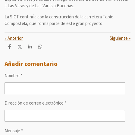
a Las Varas y de Las Varas a Bucerías.
La SICT continúa con la construcción de la carretera Tepic-
Compostela, que forma parte de este gran proyecto.
«
Anterior
Siguiente
»
C
C
C
C
o
o
o
o
m
m
m
m
p
p
p
p
Añadir comentario
a
a
a
a
r
r
r
r
Nombre *
t
t
t
t
i
i
i
i
r
r
r
r
Dirección de correo electrónico *
Mensaje *