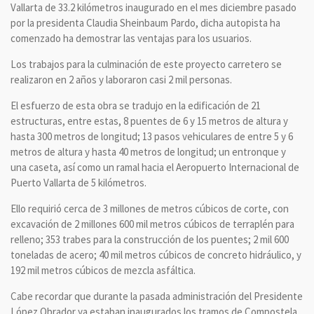
Vallarta de 33.2 kilómetros inaugurado en el mes diciembre pasado
por la presidenta Claudia Sheinbaum Pardo, dicha autopista ha
comenzado ha demostrar las ventajas para los usuarios.
Los trabajos para la culminación de este proyecto carretero se
realizaron en 2 años y laboraron casi 2 mil personas.
El esfuerzo de esta obra se tradujo en la edificación de 21
estructuras, entre estas, 8 puentes de 6 y 15 metros de altura y
hasta 300 metros de longitud; 13 pasos vehiculares de entre 5 y 6
metros de altura y hasta 40 metros de longitud; un entronque y
una caseta, así como un ramal hacia el Aeropuerto Internacional de
Puerto Vallarta de 5 kilómetros.
Ello requirió cerca de 3 millones de metros cúbicos de corte, con
excavación de 2 millones 600 mil metros cúbicos de terraplén para
relleno; 353 trabes para la construcción de los puentes; 2 mil 600
toneladas de acero; 40 mil metros cúbicos de concreto hidráulico, y
192 mil metros cúbicos de mezcla asfáltica.
Cabe recordar que durante la pasada administración del Presidente
López Obrador ya estaban inaugurados los tramos de Compostela