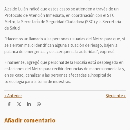
Alcalde Luján indicó que estos casos se atienden a través de un
Protocolo de Atención Inmediata, en coordinación con el STC
Metro, la Secretaría de Seguridad Ciudadana (SSC) y la Secretaría
de Salud.
“Hacemos un llamado a las personas usuarias del Metro para que, si
se sienten mal o identifican alguna situación de riesgo, bajen la
palanca de emergencia y se acerquen a la autoridad”, expresó.
Finalmente, agregó que personal de la Fiscalía está desplegado en
estaciones del Metro para recibir denuncias de manera inmediata y,
en su caso, canalizar a las personas afectadas al hospital de
toxicología para la toma de muestras.
«
Anterior
Siguiente
»
C
C
C
C
o
o
o
o
m
m
m
m
p
p
p
p
Añadir comentario
a
a
a
a
r
r
r
r