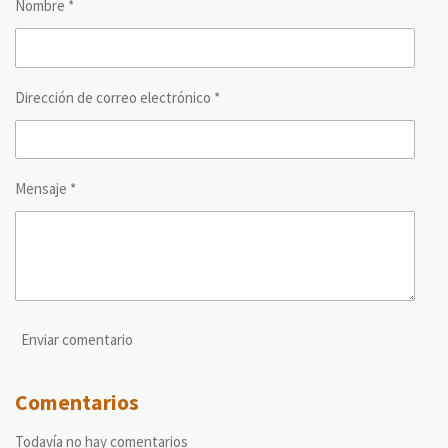
Nombre *
t
t
t
t
i
i
i
i
r
r
r
r
Dirección de correo electrónico *
Mensaje *
Enviar comentario
Comentarios
Todavía no hay comentarios