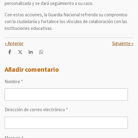
personalizada y se dará seguimiento a su caso.
Con estas acciones, la Guardia Nacional refrenda su compromiso
con la ciudadanía y fortalece los vínculos de colaboración con las
instituciones educativas.
«
Anterior
Siguiente
»
C
C
C
C
o
o
o
o
m
m
m
m
p
p
p
p
Añadir comentario
a
a
a
a
r
r
r
r
Nombre *
t
t
t
t
i
i
i
i
r
r
r
r
Dirección de correo electrónico *
Mensaje *