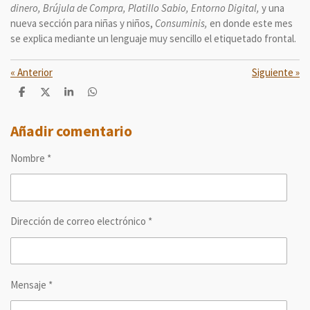
dinero, Brújula de Compra, Platillo Sabio, Entorno Digital,
y una
nueva sección para niñas y niños,
Consuminis,
en donde este mes
se explica mediante un lenguaje muy sencillo el etiquetado frontal.
«
Anterior
Siguiente
»
C
C
C
C
o
o
o
o
m
m
m
m
p
p
p
p
Añadir comentario
a
a
a
a
r
r
r
r
Nombre *
t
t
t
t
i
i
i
i
r
r
r
r
Dirección de correo electrónico *
Mensaje *