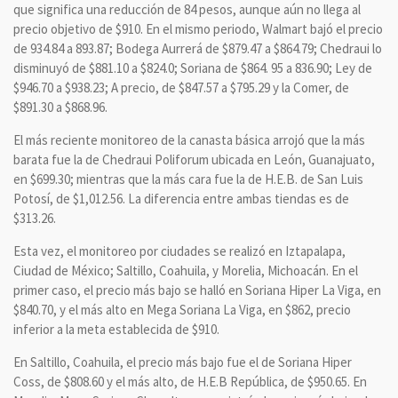
que significa una reducción de 84 pesos, aunque aún no llega al
precio objetivo de $910. En el mismo periodo, Walmart bajó el precio
de 934.84 a 893.87; Bodega Aurrerá de $879.47 a $864.79; Chedraui lo
disminuyó de $881.10 a $824.0; Soriana de $864. 95 a 836.90; Ley de
$946.70 a $938.23; A precio, de $847.57 a $795.29 y la Comer, de
$891.30 a $868.96.
El más reciente monitoreo de la canasta básica arrojó que la más
barata fue la de Chedraui Poliforum ubicada en León, Guanajuato,
en $699.30; mientras que la más cara fue la de H.E.B. de San Luis
Potosí, de $1,012.56. La diferencia entre ambas tiendas es de
$313.26.
Esta vez, el monitoreo por ciudades se realizó en Iztapalapa,
Ciudad de México; Saltillo, Coahuila, y Morelia, Michoacán. En el
primer caso, el precio más bajo se halló en Soriana Hiper La Viga, en
$840.70, y el más alto en Mega Soriana La Viga, en $862, precio
inferior a la meta establecida de $910.
En Saltillo, Coahuila, el precio más bajo fue el de Soriana Hiper
Coss, de $808.60 y el más alto, de H.E.B República, de $950.65. En