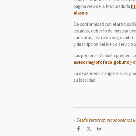
página web de la Procuraduría
ht
el-pais
.
De conformidad con el artículo 99
estados, deberán de mostrar una i
contratos, entre otros); nombre y
y descripción del bien o servicio
Las personas también pueden comu
asesoria@profeco.gob.mx
y
d
La dependencia sugiere a las y l
su localidad.
«
C
C
C
o
o
o