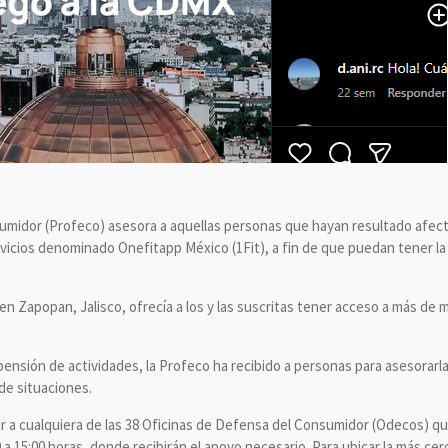
umidor (Profeco) asesora a aquellas personas que hayan resultado afec
vicios denominado Onefitapp México (1Fit), a fin de que puedan tener l
 en Zapopan, Jalisco, ofrecía a los y las suscritas tener acceso a más de mil
ensión de actividades, la Profeco ha recibido a personas para asesorarla
de situaciones.
r a cualquiera de las 38 Oficinas de Defensa del Consumidor (Odecos) que
0 a 15:00 horas, donde recibirán el apoyo necesario. Para ubicar la más ce