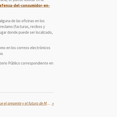
defensa-del-consumidor-en-
lguna de las oficinas en los
reclamo (facturas, recibos y
lugar donde puede ser localizado,
omo en los correos electrónicos
ma.
sterio Público correspondiente en
"El 5 de mayo nos recuerda que el presente y el futuro de México es ser una nación libre, independiente y soberana": Sheinbaum
»