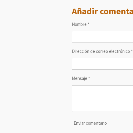
m
m
m
Añadir comenta
p
p
p
a
a
a
r
r
r
t
t
t
Nombre *
i
i
i
r
r
r
Dirección de correo electrónico *
Mensaje *
Enviar comentario