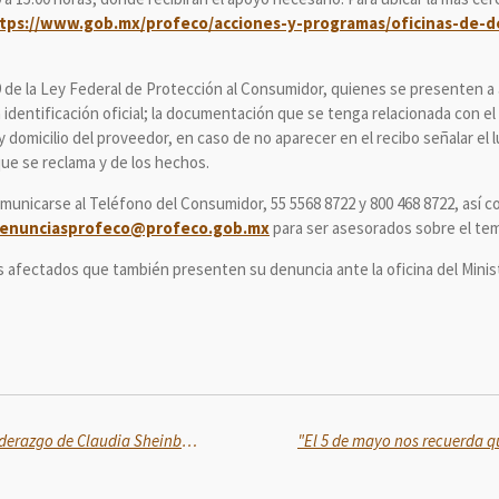
tps://www.gob.mx/profeco/acciones-y-programas/oficinas-de-
 de la Ley Federal de Protección al Consumidor, quienes se presenten a a
dentificación oficial; la documentación que se tenga relacionada con el 
 domicilio del proveedor, en caso de no aparecer en el recibo señalar el 
 que se reclama y de los hechos.
nicarse al Teléfono del Consumidor, 55 5568 8722 y 800 468 8722, así c
enunciasprofeco@profeco.gob.mx
para ser asesorados sobre el te
os afectados que también presenten su denuncia ante la oficina del Mini
Desde Veracruz, reconocemos liderazgo de Claudia Sheinbaum ante los desafíos del país: Rocio Nahle