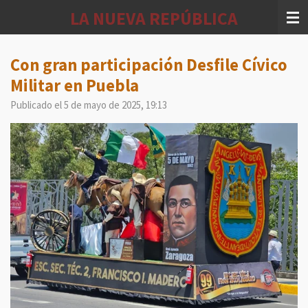
Ir
LA NUEVA REPÚBLICA
al
contenido
principal
Con gran participación Desfile Cívico
Militar en Puebla
Publicado el 5 de mayo de 2025, 19:13