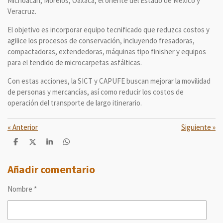
Michoacán, Morelos, Oaxaca, el oriente del Estado de México y
Veracruz.
El objetivo es incorporar equipo tecnificado que reduzca costos y
agilice los procesos de conservación, incluyendo fresadoras,
compactadoras, extendedoras, máquinas tipo finisher y equipos
para el tendido de microcarpetas asfálticas.
Con estas acciones, la SICT y CAPUFE buscan mejorar la movilidad
de personas y mercancías, así como reducir los costos de
operación del transporte de largo itinerario.
«
Anterior
Siguiente
»
C
C
C
C
o
o
o
o
m
m
m
m
p
p
p
p
Añadir comentario
a
a
a
a
r
r
r
r
Nombre *
t
t
t
t
i
i
i
i
r
r
r
r