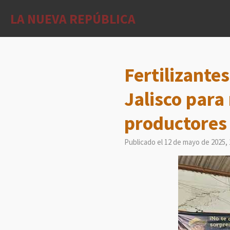
Ir
LA NUEVA REPÚBLICA
al
contenido
principal
Fertilizante
Jalisco para
productores
Publicado el 12 de mayo de 2025, 