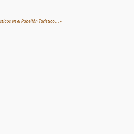
Se ofrecieron 102 eventos artísticos en el Pabellón Turístico de la Feria en Puebla
»