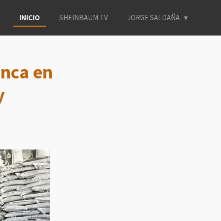
INICIO
SHEINBAUM TV
JORGE SALDAÑA
anca en
y