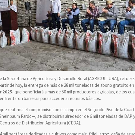
de la Secretaría de Agricultura y Desarrollo Rural (AGRICULTURA), refue
 partir de hoy, la entrega de más de 28 mil toneladas de abono gratuito en
r 2025,
que beneficiará a más de 50 mil productores agrícolas, de los cua
enfrentaron barreras para acceder a recursos básicos.
—que reafirma el compromiso con el campo en el Segundo Piso de la Cua
 Sheinbaum Pardo—, se distribuirán alrededor de 6 mil toneladas de DAP y
 Centros de Distribución Agricultura (CEDA).
mil hectáreas dedicadas a cultivos como maíz, frijol, arroz, caña de azúcar