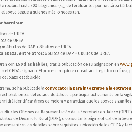
 recibirá hasta 300 kilogramos (kg) de fertilizantes por hectárea (12 bul
 el apoyo llegue a quienes más lo necesitan.
or hectárea:
ultos de UREA
ltos de UREA
go:
4 bultos de DAP + 8 bultos de UREA
calabaza, entre otros:
6 bultos de DAP + 6 bultos de UREA
arán con
150 días hábiles
, tras la publicación de su asignación en
www.g
n el CEDA asignado. El proceso requiere consultar el registro en línea, pr
 del plazo establecido.
rama, se ha publicado la
convocatoria para integrarse a la estrategi
rechohabientes del estado de Jalisco a participar activamente en la vigil
permitirá identificar áreas de mejora y garantizar que los apoyos sigan ll
udir a las Oficinas de Representación de la Secretaría en Jalisco (OREF)
stritos de Desarrollo Rural (DDR), o consultar la página oficial de la Secre
se encuentran los detalles sobre requisitos, ubicación de los CEDA y fe