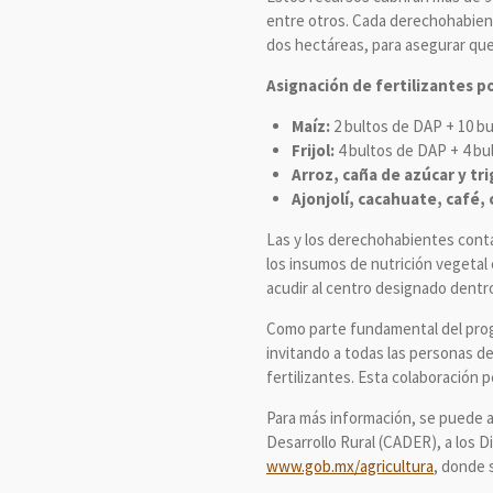
entre otros. Cada derechohabiente
dos hectáreas, para asegurar que
Asignación de fertilizantes p
Maíz:
2 bultos de DAP + 10 b
Frijol:
4 bultos de DAP + 4 bu
Arroz, caña de azúcar y tri
Ajonjolí, cacahuate, café, 
Las y los derechohabientes cont
los insumos de nutrición vegetal e
acudir al centro designado dentro
Como parte fundamental del prog
invitando a todas las personas de
fertilizantes. Esta colaboración 
Para más información, se puede ac
Desarrollo Rural (CADER), a los Di
www.gob.mx/agricultura
, donde 