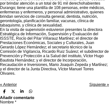
por brindar atención a un total de 91 mil derechohabientes
Durango; tiene una plantilla de 108 personas, entre médicos,
enfermeras y enfermeros, y personal administrativo, quienes
brindan servicios de consulta general, dentista, nutrición,
gerontología, planificación familiar, vacunas, clínica de
tabaquismo, y clínica de sexualidad.
En la visita de supervisión estuvieron presentes la directora
Estratégica de Información, Supervisión y Evaluación del
ISSSTE, Rocío del Pilar Villarauz Martínez; el director de
Prestaciones Económicas, Sociales y Culturales, Juan
Gerardo López Hernández; el secretario técnico de la
Comisión de Vigilancia, Ricardo Ruiz Suárez; el subdirector de
Prevención y Protección a la Salud del instituto, Víctor Hugo
Bautista Hernández; y el director de Incorporación,
Recaudación e Inversiones, Mario Joaquín Zepeda y Martínez;
y el director de la Junta Directiva, Víctor Manuel Torres
Olivares.
«
Anterior
Siguiente
»
C
C
C
C
o
o
o
o
Añadir comentario
m
m
m
m
Nombre *
p
p
p
p
a
a
a
a