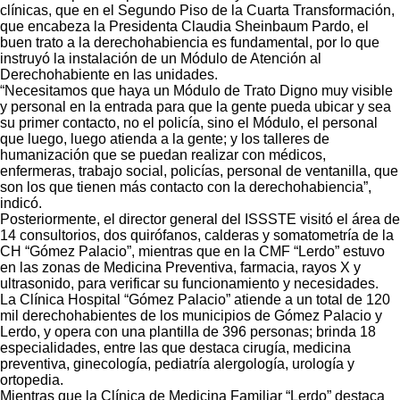
clínicas, que en el Segundo Piso de la Cuarta Transformación,
que encabeza la Presidenta Claudia Sheinbaum Pardo, el
buen trato a la derechohabiencia es fundamental, por lo que
instruyó la instalación de un Módulo de Atención al
Derechohabiente en las unidades.
“Necesitamos que haya un Módulo de Trato Digno muy visible
y personal en la entrada para que la gente pueda ubicar y sea
su primer contacto, no el policía, sino el Módulo, el personal
que luego, luego atienda a la gente; y los talleres de
humanización que se puedan realizar con médicos,
enfermeras, trabajo social, policías, personal de ventanilla, que
son los que tienen más contacto con la derechohabiencia”,
indicó.
Posteriormente, el director general del ISSSTE visitó el área de
14 consultorios, dos quirófanos, calderas y somatometría de la
CH “Gómez Palacio”, mientras que en la CMF “Lerdo” estuvo
en las zonas de Medicina Preventiva, farmacia, rayos X y
ultrasonido, para verificar su funcionamiento y necesidades.
La Clínica Hospital “Gómez Palacio” atiende a un total de 120
mil derechohabientes de los municipios de Gómez Palacio y
Lerdo, y opera con una plantilla de 396 personas; brinda 18
especialidades, entre las que destaca cirugía, medicina
preventiva, ginecología, pediatría alergología, urología y
ortopedia.
Mientras que la Clínica de Medicina Familiar “Lerdo” destaca