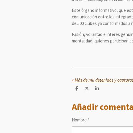
Este órgano informativo, que est
comunicación entre los integrante
de 500 clubes ya conformados a ni
Pasión, voluntad e interés genui
mentalidad, quienes participan a
«
C
C
C
o
o
o
m
m
m
Añadir comenta
p
p
p
a
a
a
r
r
r
t
t
t
Nombre *
i
i
i
r
r
r