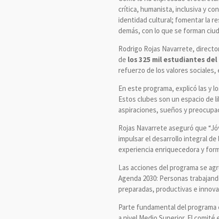
crítica, humanista, inclusiva y c
identidad cultural; fomentar la r
demás, con lo que se forman ciud
Rodrigo Rojas Navarrete, director
de
los 325 mil estudiantes del
refuerzo de los valores sociales,
En este programa, explicó las y 
Estos clubes son un espacio de l
aspiraciones, sueños y preocupa
Rojas Navarrete aseguró que “Jóv
impulsar el desarrollo integral d
experiencia enriquecedora y forma
Las acciones del programa se agru
Agenda 2030: Personas trabajando
preparadas, productivas e innova
Parte fundamental del programa es
a nivel Medio Superior. El comité