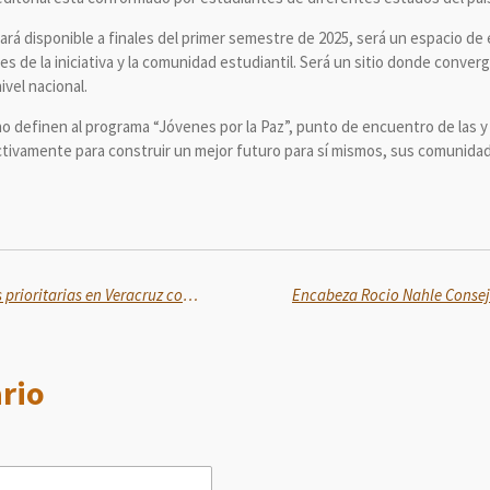
ará disponible a finales del primer semestre de 2025, será un espacio de
s de la iniciativa y la comunidad estudiantil. Será un sitio donde conver
vel nacional.
no definen al programa “Jóvenes por la Paz”, punto de encuentro de las 
ctivamente para construir un mejor futuro para sí mismos, sus comunida
Más de mil detenidos y capturas prioritarias en Veracruz con apoyo del Gobierno federal
rio