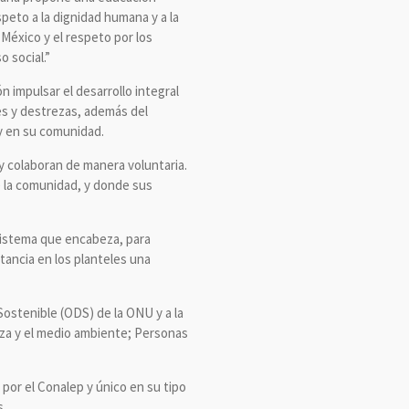
speto a la dignidad humana y a la
 México y el respeto por los
 social.”
 impulsar el desarrollo integral
des y destrezas, además del
 y en su comunidad.
y colaboran de manera voluntaria.
e la comunidad, y donde sus
bsistema que encabeza, para
stancia en los planteles una
Sostenible (ODS) de la ONU y a la
eza y el medio ambiente; Personas
 por el Conalep y único en su tipo
s.