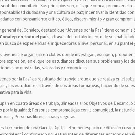
on sentido comunitario. Sus principios son, más que nunca, promover el re
esponsabilidad ciudadana y una cultura de paz; incentivar la identidad con
adanos con pensamiento crítico, ético, discernimiento y gran compromiso
 general del Conalep, destacó que “Jóvenes por la Paz” tiene como misión
 Conalep en todo el país
, a través del fortalecimiento de sus habilida
 en busca de experiencias enriquecedoras a nivel personal, en su plantel
los jóvenes se organizan en clubes donde investigan, escriben, proponen 
ibre expresión, en el que los estudiantes discuten sus problemas y los d
ciones son mostradas, valoradas y reconocidas.
enes por la Paz” es resultado del trabajo arduo que se realiza en el su
e las y los estudiantes a través de sus áreas formativas, haciendo de su e
tiva para la vida.
pan en cuatro áreas de trabajo, alineadas a los Objetivos de Desarrollo 
 por la igualdad; Personas comprometidas con la comunidad, la natural
doras y Personas libres, sanas y seguras.
 la creación de una Gaceta Digital, el primer espacio de difusión creado
 editorial está conformado por estudiantes de diferentes estados del paí