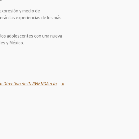
 expresión y medio de
gerán las experiencias de los más
y los adolescentes con una nueva
des y México.
Encabeza Rocio Nahle Consejo Directivo de INVIVIENDA a favor de la certeza patrimonial
»