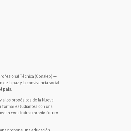
 Profesional Técnica (Conalep) —
de la paz y la convivencia social
l país.
y a los propósitos de la Nueva
ca formar estudiantes con una
uedan construir su propio futuro
icana propone una educación