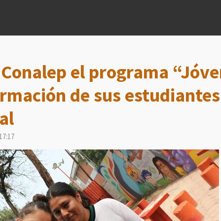
Conalep el programa “Jóven
ormación de sus estudiantes
al
17:17