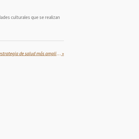
ades culturales que se realizan
Impulsa Gobierno Federal la estrategia de salud más amplia, ambiciosa y territorial que exista en el mundo de atención domiciliaria a adultos mayores
»