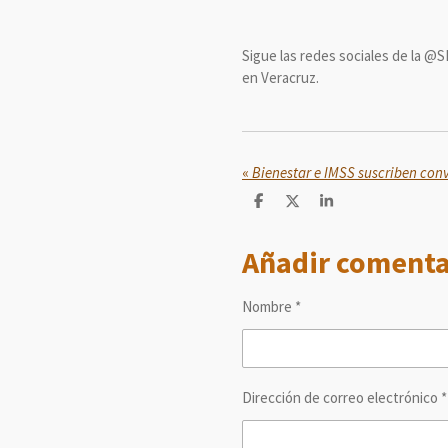
Sigue las redes sociales de la @S
en Veracruz.
«
C
C
C
o
o
o
m
m
m
Añadir comenta
p
p
p
a
a
a
r
r
r
t
t
t
Nombre *
i
i
i
r
r
r
Dirección de correo electrónico *