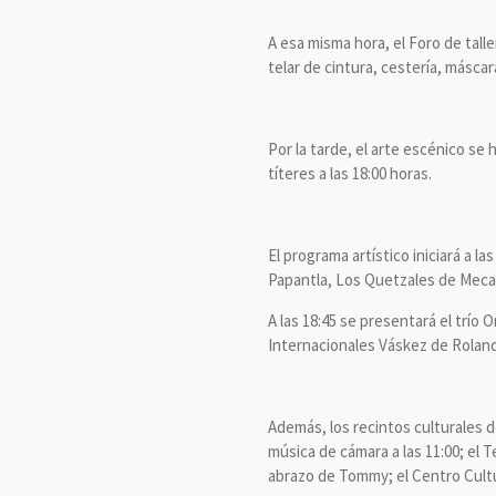
A esa misma hora, el Foro de talle
telar de cintura, cestería, máscara
Por la tarde, el arte escénico s
títeres a las 18:00 horas.
El programa artístico iniciará a l
Papantla, Los Quetzales de Mecat
A las 18:45 se presentará el trío 
Internacionales Váskez de Roland
Además, los recintos culturales 
música de cámara a las 11:00; el T
abrazo de Tommy; el Centro Cultur