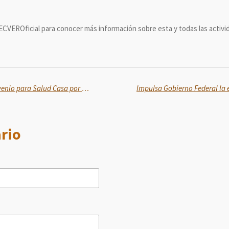
ECVEROficial para conocer más información sobre esta y todas las activid
Bienestar e IMSS suscriben convenio para Salud Casa por Casa en Jalisco; Presidenta Sheinbaum firma como testigo
rio