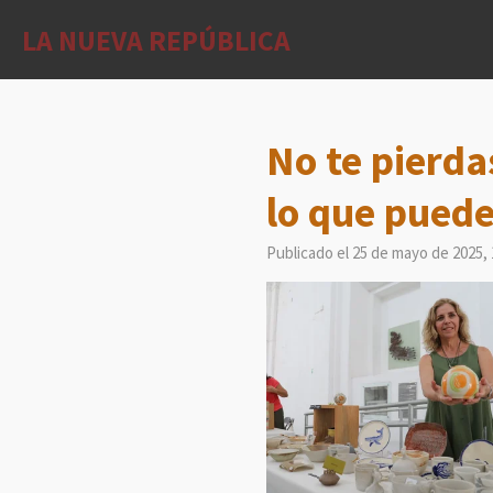
Ir
LA NUEVA REPÚBLICA
al
contenido
principal
No te pierda
lo que puede
Publicado el 25 de mayo de 2025, 