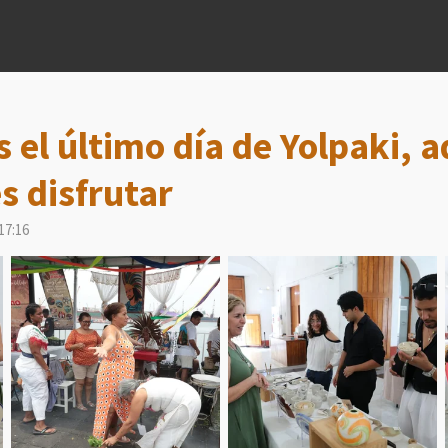
s el último día de Yolpaki, a
s disfrutar
17:16