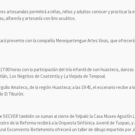
res artesanales permitirá a niñas, niños y adultos conocer y practicar la 
s, alfarería y artesanía con lirio acuático.
e hará presente con la compañía Merequetengue Artes Vivas, que ofrecerá
as 17:00 horas con la participación del trío infantil de son huasteco, danz
lán, Los Negritos de Coatzintla y La Viejada de Tempoal.
Orgullo Amateco, de la región Huasteca; a las 19:45, el escenario recibe a l
o El Tiburón.
de SECVER también se suman al cierre de Yolpaki: la Casa Museo Agustín L
eatro de la Reforma recibirá a la Orquesta Sinfónica Juvenil de Tuxpan, y a
al Exconvento Betlehemita ofrecerá un taller de dibujo impartido por Jor