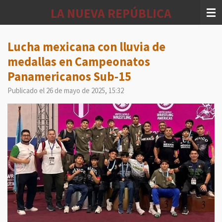
Ir
LA NUEVA REPÚBLICA
al
contenido
principal
Lucha mexicana con lluvia de
medallas en Campeonatos
Panamericanos Sub-15
Publicado el 26 de mayo de 2025, 15:32