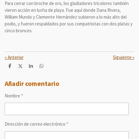
Para cerrar con broche de oro, los gladiadores tricolores también
vieron acción en lucha de playa. Fue aquí donde Dana Rivera,
William Mundo y Clemente Hernández subieron a lo más alto del
podio, y fueron respaldados por sus compatriotas con dos platas y
cinco bronces.
«
Anterior
Siguiente
»
C
C
C
C
o
o
o
o
m
m
m
m
p
p
p
p
Añadir comentario
a
a
a
a
r
r
r
r
Nombre *
t
t
t
t
i
i
i
i
r
r
r
r
Dirección de correo electrónico *