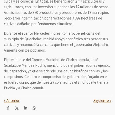
cuida y se cosecha. En total, se beneficiaron 2 mil agricultoras y
agricultores, con una inversión superior a los 12 millones de pesos.
Asimismo, más de 370 productoras y productores de 18 municipios
recibieron indemnización por afectaciones a 397 hectáreas de
cultivos dañadas por fenómenos climáticos.
Durante el evento Mercedes Flores Romero, beneficiaria del
municipio de Quecholac, recibió apoyo económico tras perder sus
cultivos y reconoció la cercanía que tiene el gobernador Alejandro
Armenta con los poblanos.
El presidente del Concejo Municipal de Chalchicomula, José
Guadalupe Méndez Rocha, mencionó que el gobernador es ejemplo
de inspiración, ya que se atiende una deuda histórica con las y los
campesinos. Celebró el compromiso del gobernador, forjado en el
esfuerzo diario, que demuestra con hechos el amor que le tiene a
Puebla y a Chalchicomula.
«
Anterior
Siguiente
»
C
C
C
C
o
o
o
o