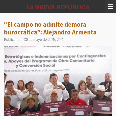
Ir
LA NUEVA REPÚBLICA
al
contenido
principal
“El campo no admite demora
burocrática”: Alejandro Armenta
Publicado el 30 de mayo de 2025, 2:24