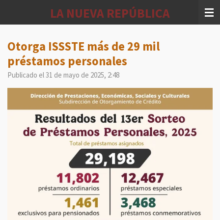
Ir
LA NUEVA REPÚBLICA
al
contenido
principal
Otorga ISSSTE más de 29 mil
préstamos personales
Publicado el 31 de mayo de 2025, 2:48