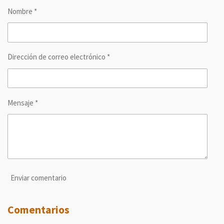
r
r
r
r
Nombre *
t
t
t
t
i
i
i
i
r
r
r
r
Dirección de correo electrónico *
Mensaje *
Enviar comentario
Comentarios