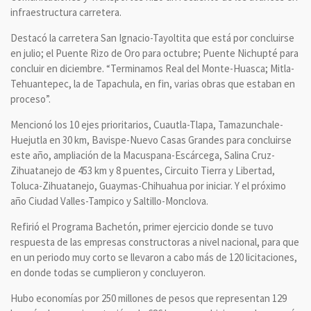
infraestructura carretera.
Destacó la carretera San Ignacio-Tayoltita que está por concluirse
en julio; el Puente Rizo de Oro para octubre; Puente Nichupté para
concluir en diciembre. “Terminamos Real del Monte-Huasca; Mitla-
Tehuantepec, la de Tapachula, en fin, varias obras que estaban en
proceso”.
Mencionó los 10 ejes prioritarios, Cuautla-Tlapa, Tamazunchale-
Huejutla en 30 km, Bavispe-Nuevo Casas Grandes para concluirse
este año, ampliación de la Macuspana-Escárcega, Salina Cruz-
Zihuatanejo de 453 km y 8 puentes, Circuito Tierra y Libertad,
Toluca-Zihuatanejo, Guaymas-Chihuahua por iniciar. Y el próximo
año Ciudad Valles-Tampico y Saltillo-Monclova.
Refirió el Programa Bachetón, primer ejercicio donde se tuvo
respuesta de las empresas constructoras a nivel nacional, para que
en un periodo muy corto se llevaron a cabo más de 120 licitaciones,
en donde todas se cumplieron y concluyeron.
Hubo economías por 250 millones de pesos que representan 129