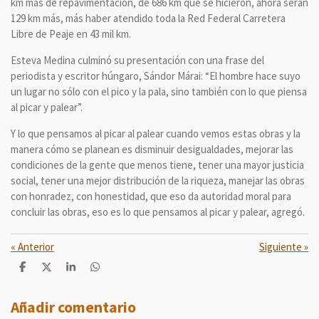
km más de repavimentación, de 686 km que se hicieron, ahora serán
129 km más, más haber atendido toda la Red Federal Carretera
Libre de Peaje en 43 mil km.
Esteva Medina culminó su presentación con una frase del
periodista y escritor húngaro, Sándor Márai: “El hombre hace suyo
un lugar no sólo con el pico y la pala, sino también con lo que piensa
al picar y palear”.
Y lo que pensamos al picar al palear cuando vemos estas obras y la
manera cómo se planean es disminuir desigualdades, mejorar las
condiciones de la gente que menos tiene, tener una mayor justicia
social, tener una mejor distribución de la riqueza, manejar las obras
con honradez, con honestidad, que eso da autoridad moral para
concluir las obras, eso es lo que pensamos al picar y palear, agregó.
«
Anterior
Siguiente
»
C
C
C
C
o
o
o
o
m
m
m
m
p
p
p
p
Añadir comentario
a
a
a
a