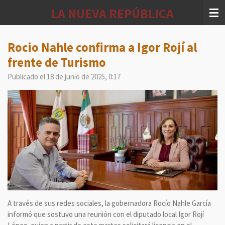
Ir
LA NUEVA REPÚBLICA
al
contenido
principal
Rocio Nahle confirma a Igor Rojí al
frente de Turismo
Publicado el 18 de junio de 2025, 0:17
A través de sus redes sociales, la gobernadora Rocío Nahle García
informó que sostuvo una reunión con el diputado local Igor Rojí