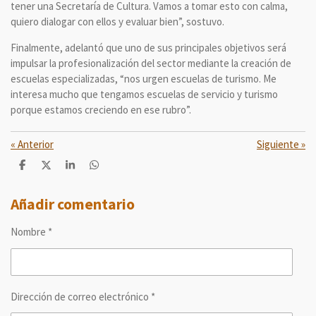
tener una Secretaría de Cultura. Vamos a tomar esto con calma,
quiero dialogar con ellos y evaluar bien”, sostuvo.
Finalmente, adelantó que uno de sus principales objetivos será
impulsar la profesionalización del sector mediante la creación de
escuelas especializadas, “nos urgen escuelas de turismo. Me
interesa mucho que tengamos escuelas de servicio y turismo
porque estamos creciendo en ese rubro”.
«
Anterior
Siguiente
»
C
C
C
C
o
o
o
o
m
m
m
m
p
p
p
p
Añadir comentario
a
a
a
a
r
r
r
r
Nombre *
t
t
t
t
i
i
i
i
r
r
r
r
Dirección de correo electrónico *