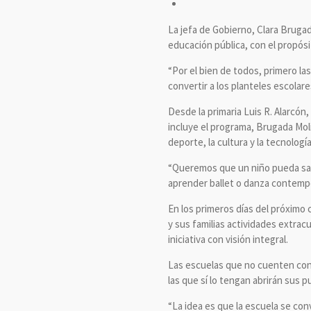
La jefa de Gobierno, Clara Bruga
educación pública, con el propósit
“Por el bien de todos, primero las
convertir a los planteles escolar
Desde la primaria Luis R. Alarcón
incluye el programa, Brugada Molin
deporte, la cultura y la tecnología
“Queremos que un niño pueda sali
aprender ballet o danza contempo
En los primeros días del próximo 
y sus familias actividades extracu
iniciativa con visión integral.
Las escuelas que no cuenten con 
las que sí lo tengan abrirán sus p
“La idea es que la escuela se con