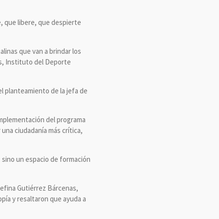
 que libere, que despierte
linas que van a brindar los
es, Instituto del Deporte
el planteamiento de la jefa de
a implementación del programa
 una ciudadanía más crítica,
, sino un espacio de formación
osefina Gutiérrez Bárcenas,
pía y resaltaron que ayuda a