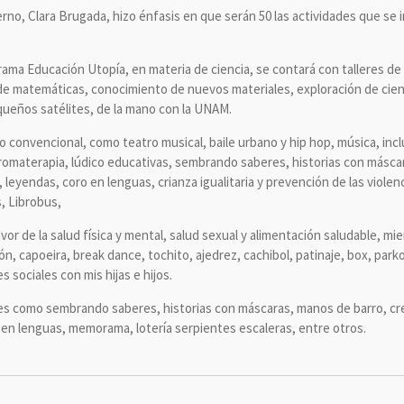
erno, Clara Brugada, hizo énfasis en que serán 50 las actividades que se 
rama Educación Utopía, en materia de ciencia, se contará con talleres de
 de matemáticas, conocimiento de nuevos materiales, exploración de cien
ueños satélites, de la mano con la UNAM.
lo convencional, como teatro musical, baile urbano y hip hop, música, incl
, aromaterapia, lúdico educativas, sembrando saberes, historias con másc
leyendas, coro en lenguas, crianza igualitaria y prevención de las violenc
, Librobus,
avor de la salud física y mental, salud sexual y alimentación saludable, m
n, capoeira, break dance, tochito, ajedrez, cachibol, patinaje, box, parko
s sociales con mis hijas e hijos.
des como sembrando saberes, historias con máscaras, manos de barro, cr
en lenguas, memorama, lotería serpientes escaleras, entre otros.