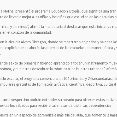
da Molina, presentó el programa Educación Utopía, que significa una tra
o de llevar lo mejor a las niñas y los niños que estudian en las escuelas 
 niñas y los niños”, afirmó la mandataria al destacar que esta iniciativa r
es en el corazón de la comunidad.
, en la alcaldía Álvaro Obregón, donde se mostraron en patios y salones la
a explicó que se abrirán las puertas de las escuelas, de manera física y sim
.
r de sexto de primaria habiendo aprendido a tocar un instrumento music
ránea, y que otros descubran la robótica o los huertos urbanos”, afirmó
ciclo escolar, el programa comenzará en 104 primarias y 24 secundarias p
rriculares gratuitas de formación artística, científica, deportiva, cultural
turno vespertino podrán extender su horario para ofrecer estas activid
uertas los sábados para recibir a talleristas de distintas dependencias.
vierta en un espacio de aprendizaje más allá del aula, que fomente la imag