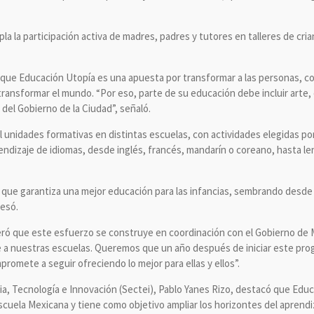
 la participación activa de madres, padres y tutores en talleres de cria
 que Educación Utopía es una apuesta por transformar a las personas, 
 transformar el mundo. “Por eso, parte de su educación debe incluir arte, 
del Gobierno de la Ciudad”, señaló.
 unidades formativas en distintas escuelas, con actividades elegidas po
rendizaje de idiomas, desde inglés, francés, mandarín o coreano, hasta l
l que garantiza una mejor educación para las infancias, sembrando desde 
resó.
eiteró que este esfuerzo se construye en coordinación con el Gobierno de
e a nuestras escuelas. Queremos que un año después de iniciar este progr
romete a seguir ofreciendo lo mejor para ellas y ellos”.
ia, Tecnología e Innovación (Sectei), Pablo Yanes Rizo, destacó que Educ
scuela Mexicana y tiene como objetivo ampliar los horizontes del aprendiz