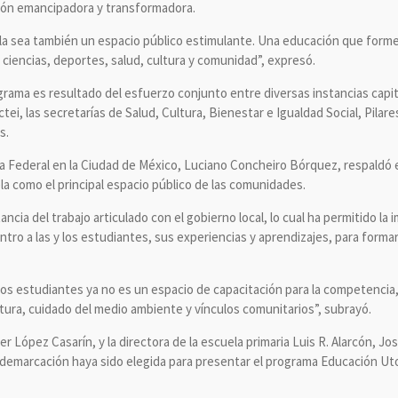
ión emancipadora y transformadora.
a sea también un espacio público estimulante. Una educación que forme,
ciencias, deportes, salud, cultura y comunidad”, expresó.
rama es resultado del esfuerzo conjunto entre diversas instancias capita
ctei, las secretarías de Salud, Cultura, Bienestar e Igualdad Social, Pilar
s.
iva Federal en la Ciudad de México, Luciano Concheiro Bórquez, respaldó 
la como el principal espacio público de las comunidades.
ancia del trabajo articulado con el gobierno local, lo cual ha permitido l
tro a las y los estudiantes, sus experiencias y aprendizajes, para formar
los estudiantes ya no es un espacio de capacitación para la competencia
tura, cuidado del medio ambiente y vínculos comunitarios”, subrayó.
er López Casarín, y la directora de la escuela primaria Luis R. Alarcón, J
 demarcación haya sido elegida para presentar el programa Educación Uto