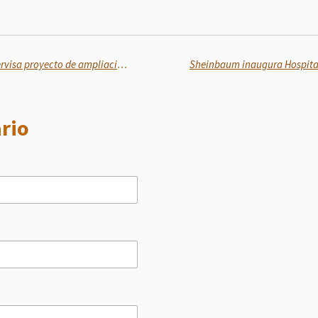
En Querétaro, Martí Batres supervisa proyecto de ampliación de la Unidad de Medicina Familiar Tequisquiapan del ISSSTE
rio