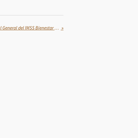
Sheinbaum inaugura Hospital General del IMSS Bienestar en Rioverde y anuncia nuevo hospital para Ciudad Valles en San Luis Potosí
»