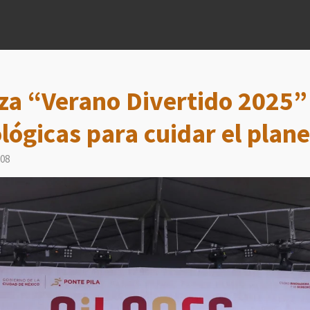
za “Verano Divertido 2025”
lógicas para cuidar el plan
:08