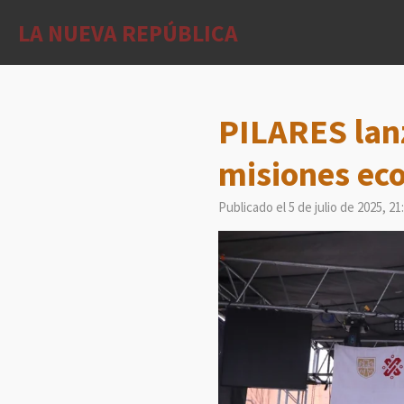
Ir
LA NUEVA REPÚBLICA
al
contenido
principal
PILARES lan
misiones eco
Publicado el 5 de julio de 2025, 21