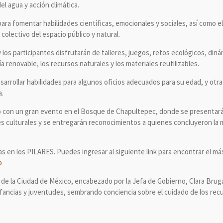
del agua y acción climática.
ara fomentar habilidades científicas, emocionales y sociales, así como e
olectivo del espacio público y natural.
los participantes disfrutarán de talleres, juegos, retos ecológicos, diná
a renovable, los recursos naturales y los materiales reutilizables.
sarrollar habilidades para algunos oficios adecuados para su edad, y ot
a.
to con un gran evento en el Bosque de Chapultepec, donde se presentará
des culturales y se entregarán reconocimientos a quienes concluyeron la
as en los PILARES. Puedes ingresar al siguiente link para encontrar el m
o
 de la Ciudad de México, encabezado por la Jefa de Gobierno, Clara Bru
infancias y juventudes, sembrando conciencia sobre el cuidado de los rec