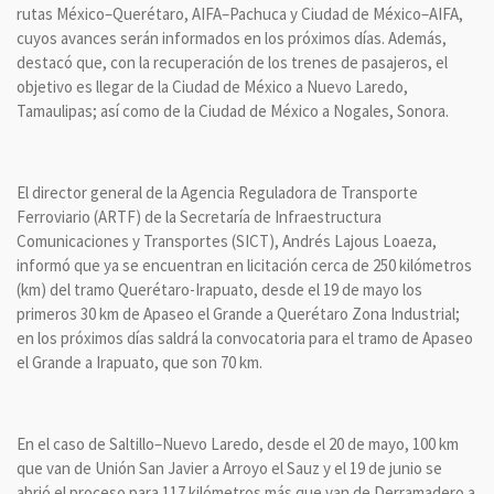
rutas México–Querétaro, AIFA–Pachuca y Ciudad de México–AIFA,
cuyos avances serán informados en los próximos días. Además,
destacó que, con la recuperación de los trenes de pasajeros, el
objetivo es llegar de la Ciudad de México a Nuevo Laredo,
Tamaulipas; así como de la Ciudad de México a Nogales, Sonora.
El director general de la Agencia Reguladora de Transporte
Ferroviario (ARTF) de la Secretaría de Infraestructura
Comunicaciones y Transportes (SICT), Andrés Lajous Loaeza,
informó que ya se encuentran en licitación cerca de 250 kilómetros
(km) del tramo Querétaro-Irapuato, desde el 19 de mayo los
primeros 30 km de Apaseo el Grande a Querétaro Zona Industrial;
en los próximos días saldrá la convocatoria para el tramo de Apaseo
el Grande a Irapuato, que son 70 km.
En el caso de Saltillo–Nuevo Laredo, desde el 20 de mayo, 100 km
que van de Unión San Javier a Arroyo el Sauz y el 19 de junio se
abrió el proceso para 117 kilómetros más que van de Derramadero a