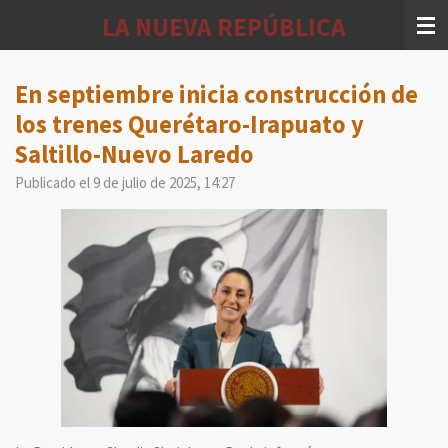
Ir
LA NUEVA REPÚBLICA
al
contenido
principal
En septiembre inicia construcción de
los trenes Querétaro-Irapuato y
Saltillo-Nuevo Laredo
Publicado el 9 de julio de 2025, 14:27