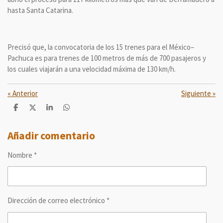
hasta Santa Catarina.
Precisó que, la convocatoria de los 15 trenes para el México–
Pachuca es para trenes de 100 metros de más de 700 pasajeros y
los cuales viajarán a una velocidad máxima de 130 km/h.
«
Anterior
Siguiente
»
C
C
C
C
o
o
o
o
m
m
m
m
p
p
p
p
Añadir comentario
a
a
a
a
r
r
r
r
Nombre *
t
t
t
t
i
i
i
i
r
r
r
r
Dirección de correo electrónico *