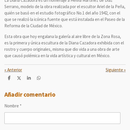
La Diana Cazadora es un homenaje a Helvia Martínez de Díaz
Serrano, modelo de la obra realizada por el escultor Ariel de la Peña,
quién se basó en el estudio fotográfico No.1 del año 1942, con el
que se realizó la icónica fuente que está instalada en el Paseo de la
Reforma de la Ciudad de México.
Esta obra que hoy engalana la galería al aire libre de la Zona Rosa,
es la primera y única escultura de la Diana Cazadora exhibida con el
rostro y cuerpo originales, misma que dio vida a una obra de arte
que causó polémica en la vida artística y cultural en México.
«
Anterior
Siguiente
»
C
C
C
C
o
o
o
o
m
m
m
m
p
p
p
p
Añadir comentario
a
a
a
a
r
r
r
r
Nombre *
t
t
t
t
i
i
i
i
r
r
r
r