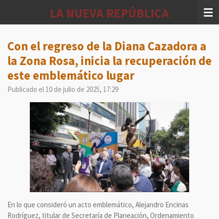
Ir
LA NUEVA REPÚBLICA
al
contenido
principal
Con el regreso de la Diana Cazadora a
la Zona Rosa, inicia la recuperación de
este emblemático lugar
Publicado el 10 de julio de 2025, 17:29
En lo que consideró un acto emblemático, Alejandro Encinas
Rodríguez, titular de Secretaría de Planeación, Ordenamiento