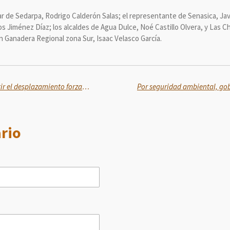
ar de Sedarpa, Rodrigo Calderón Salas; el representante de Senasica, Jav
os Jiménez Díaz; los alcaldes de Agua Dulce, Noé Castillo Olvera, y Las 
n Ganadera Regional zona Sur, Isaac Velasco García.
El plan maestro permitirá revertir el desplazamiento forzado de residentes, y preservará la identidad y memoria de los barrios: Alejandro Encinas
rio