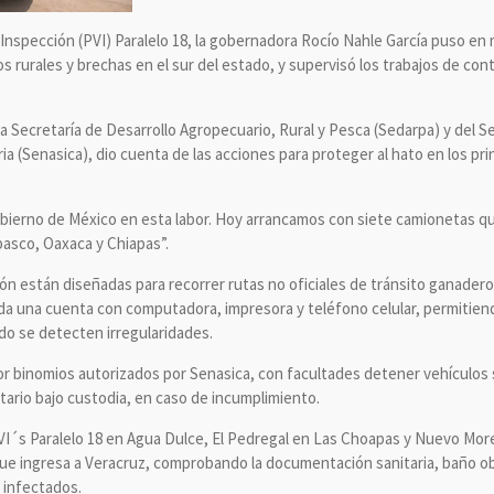
 Inspección (PVI) Paralelo 18, la gobernadora Rocío Nahle García puso en
 rurales y brechas en el sur del estado, y supervisó los trabajos de con
 Secretaría de Desarrollo Agropecuario, Rural y Pesca (Sedarpa) y del Se
ia (Senasica), dio cuenta de las acciones para proteger al hato en los p
ierno de México en esta labor. Hoy arrancamos con siete camionetas qu
asco, Oaxaca y Chiapas”.
ón están diseñadas para recorrer rutas no oficiales de tránsito ganadero
da una cuenta con computadora, impresora y teléfono celular, permitiend
do se detecten irregularidades.
r binomios autorizados por Senasica, con facultades detener vehículos 
tario bajo custodia, en caso de incumplimiento.
 PVI´s Paralelo 18 en Agua Dulce, El Pedregal en Las Choapas y Nuevo Mo
que ingresa a Veracruz, comprobando la documentación sanitaria, baño obl
s infectados.