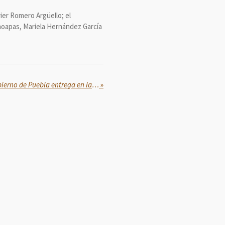
ier Romero Argüello; el
Choapas, Mariela Hernández García
Por seguridad ambiental, gobierno de Puebla entrega en la mixteca recicladoras de PET
»