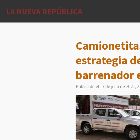
Ir
LA NUEVA REPÚBLICA
al
contenido
principal
Camionetitas
estrategia d
barrenador e
Publicado el 17 de julio de 2025, 2