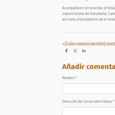
Acompañaron el recorrido el titul
subsecretario de Ganadería, Carl
así como el presidente de la Unió
«
C
C
C
o
o
o
m
m
m
Añadir comenta
p
p
p
a
a
a
r
r
r
t
t
t
Nombre *
i
i
i
r
r
r
Dirección de correo electrónico *