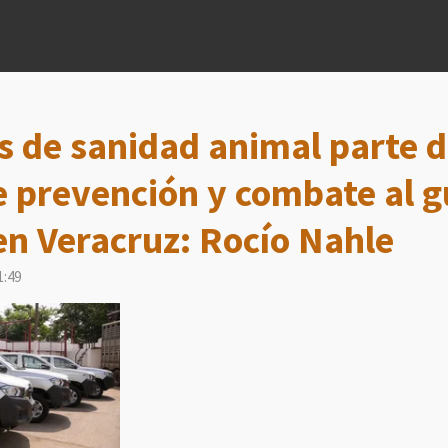
 de sanidad animal parte d
e prevención y combate al 
n Veracruz: Rocío Nahle
1:49