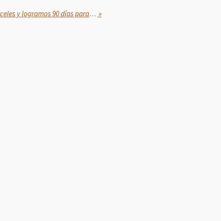
Evitamos el aumento de aranceles y logramos 90 días para construir un acuerdo de largo plazo: Presidenta Claudia Sheinbaum
»