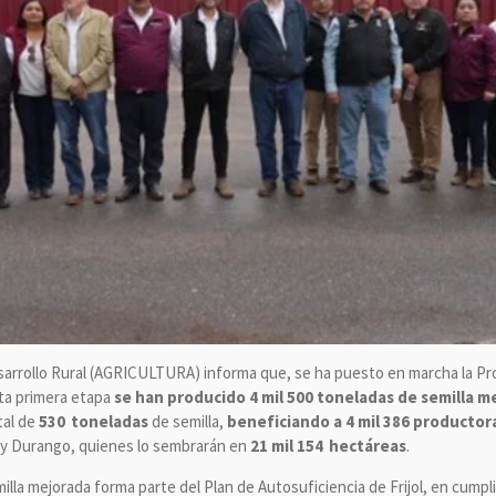
esarrollo Rural (AGRICULTURA) informa que, se ha puesto en marcha la Pro
ta primera etapa
se han producido 4 mil 500 toneladas de semilla me
tal de
530 toneladas
de semilla,
beneficiando a 4 mil 386 producto
y Durango, quienes lo sembrarán en
21 mil 154 hectáreas
.
illa mejorada forma parte del Plan de Autosuficiencia de Frijol, en cum