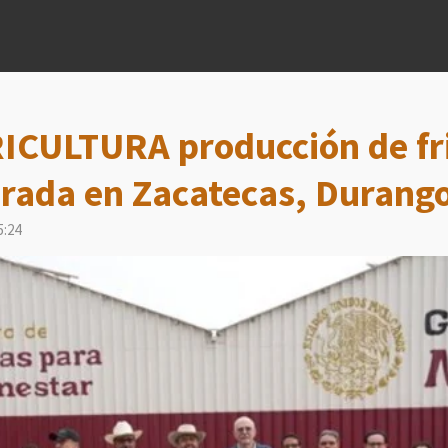
ICULTURA producción de fri
rada en Zacatecas, Durango
5:24