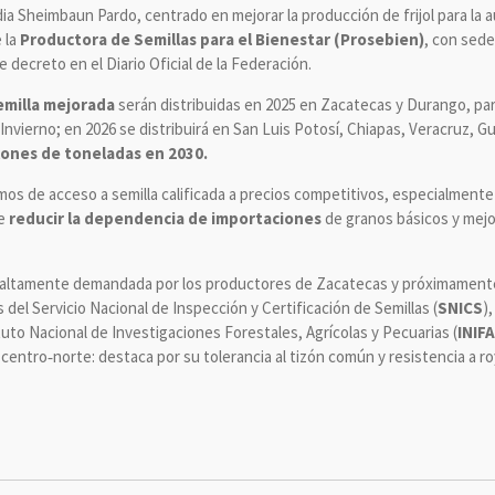
ia Sheimbaun Pardo, centrado en mejorar la producción de frijol para la 
 la
Productora de Semillas para el Bienestar (Prosebien)
, con sede
e decreto en el Diario Oficial de la Federación.
semilla mejorada
serán distribuidas en 2025 en Zacatecas y Durango, para
Invierno; en 2026 se distribuirá en San Luis Potosí, Chiapas, Veracruz, G
llones de toneladas en 2030.
s de acceso a semilla calificada a precios competitivos, especialment
de
reducir la dependencia de importaciones
de granos básicos y mejor
s altamente demandada por los productores de Zacatecas y próximamente 
del Servicio Nacional de Inspección y Certificación de Semillas (
SNICS
)
ituto Nacional de Investigaciones Forestales, Agrícolas y Pecuarias (
INIF
no centro‑norte: destaca por su tolerancia al tizón común y resistencia a