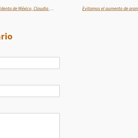
Felicita Clara Brugada a la Presidenta de México, Claudia Sheinbaum Pardo, por acuerdo alcanzado con Gobierno de EU
rio