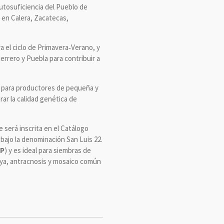
autosuficiencia del Pueblo de
 en Calera, Zacatecas,
 el ciclo de Primavera‑Verano, y
uerrero y Puebla para contribuir a
e para productores de pequeña y
ar la calidad genética de
será inscrita en el Catálogo
, bajo la denominación San Luis 22.
AP
) y es ideal para siembras de
 roya, antracnosis y mosaico común