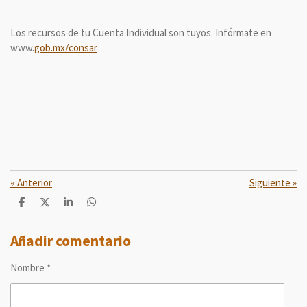
Los recursos de tu Cuenta Individual son tuyos. Infórmate en
www.
gob.mx/consar
«
Anterior
Siguiente
»
C
C
C
C
o
o
o
o
m
m
m
m
p
p
p
p
Añadir comentario
a
a
a
a
r
r
r
r
Nombre *
t
t
t
t
i
i
i
i
r
r
r
r