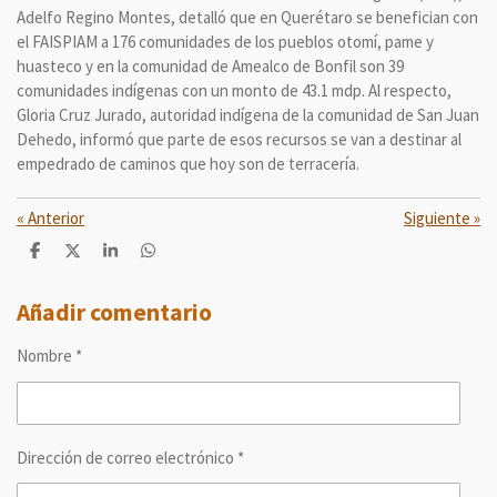
Adelfo Regino Montes, detalló que en Querétaro se benefician con
el FAISPIAM a 176 comunidades de los pueblos otomí, pame y
huasteco y en la comunidad de Amealco de Bonfil son 39
comunidades indígenas con un monto de 43.1 mdp. Al respecto,
Gloria Cruz Jurado, autoridad indígena de la comunidad de San Juan
Dehedo, informó que parte de esos recursos se van a destinar al
empedrado de caminos que hoy son de terracería.
«
Anterior
Siguiente
»
C
C
C
C
o
o
o
o
m
m
m
m
p
p
p
p
Añadir comentario
a
a
a
a
r
r
r
r
Nombre *
t
t
t
t
i
i
i
i
r
r
r
r
Dirección de correo electrónico *