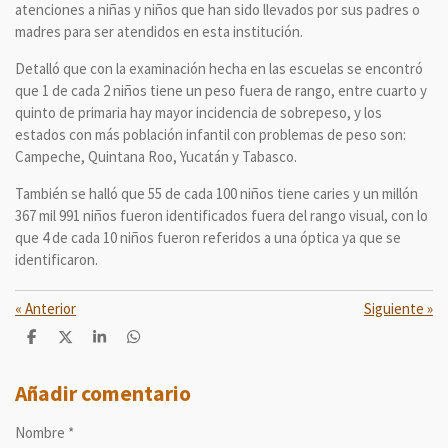
atenciones a niñas y niños que han sido llevados por sus padres o
madres para ser atendidos en esta institución.
Detalló que con la examinación hecha en las escuelas se encontró
que 1 de cada 2 niños tiene un peso fuera de rango, entre cuarto y
quinto de primaria hay mayor incidencia de sobrepeso, y los
estados con más población infantil con problemas de peso son:
Campeche, Quintana Roo, Yucatán y Tabasco.
También se halló que 55 de cada 100 niños tiene caries y un millón
367 mil 991 niños fueron identificados fuera del rango visual, con lo
que 4 de cada 10 niños fueron referidos a una óptica ya que se
identificaron.
«
Anterior
Siguiente
»
C
C
C
C
o
o
o
o
m
m
m
m
p
p
p
p
Añadir comentario
a
a
a
a
r
r
r
r
Nombre *
t
t
t
t
i
i
i
i