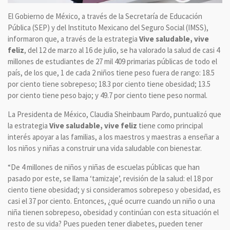
El Gobierno de México, a través de la Secretaría de Educación
Pública (SEP) y del Instituto Mexicano del Seguro Social (IMSS),
informaron que, a través de la estrategia
Vive saludable, vive
feliz
, del 12 de marzo al 16 de julio, se ha valorado la salud de casi 4
millones de estudiantes de 27 mil 409 primarias públicas de todo el
país, de los que, 1 de cada 2 niños tiene peso fuera de rango: 18.5
por ciento tiene sobrepeso; 18.3 por ciento tiene obesidad; 13.5
por ciento tiene peso bajo; y 49.7 por ciento tiene peso normal.
La Presidenta de México, Claudia Sheinbaum Pardo, puntualizó que
la estrategia
Vive saludable, vive feliz
tiene como principal
interés apoyar a las familias, a los maestros y maestras a enseñar a
los niños y niñas a construir una vida saludable con bienestar.
“De 4 millones de niños y niñas de escuelas públicas que han
pasado por este, se llama ‘tamizaje’, revisión de la salud: el 18 por
ciento tiene obesidad; y si consideramos sobrepeso y obesidad, es
casi el 37 por ciento. Entonces, ¿qué ocurre cuando un niño o una
niña tienen sobrepeso, obesidad y continúan con esta situación el
resto de su vida? Pues pueden tener diabetes, pueden tener