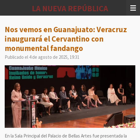
Ir
LA NUEVA REPÚBLICA
al
contenido
principal
Nos vemos en Guanajuato: Veracruz
inaugurará el Cervantino con
monumental fandango
Publicado el 4 de agosto de 2025, 19:31
En la Sala Principal del Palacio de Bellas Artes fue presentada la