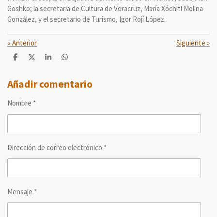
Goshko; la secretaria de Cultura de Veracruz, María Xóchitl Molina
González, y el secretario de Turismo, Igor Rojí López.
«
Anterior
Siguiente
»
C
C
C
C
o
o
o
o
m
m
m
m
p
p
p
p
Añadir comentario
a
a
a
a
r
r
r
r
Nombre *
t
t
t
t
i
i
i
i
r
r
r
r
Dirección de correo electrónico *
Mensaje *