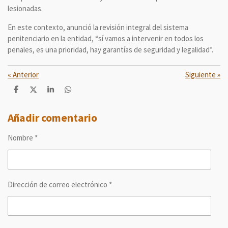
lesionadas.
En este contexto, anunció la revisión integral del sistema
penitenciario en la entidad, “sí vamos a intervenir en todos los
penales, es una prioridad, hay garantías de seguridad y legalidad”.
«
Anterior
Siguiente
»
C
C
C
C
o
o
o
o
m
m
m
m
p
p
p
p
Añadir comentario
a
a
a
a
r
r
r
r
Nombre *
t
t
t
t
i
i
i
i
r
r
r
r
Dirección de correo electrónico *