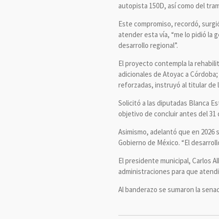
autopista 150D, así como del tr
Este compromiso, recordó, surgió
atender esta vía, “me lo pidió la
desarrollo regional”.
El proyecto contempla la rehabili
adicionales de Atoyac a Córdoba; 
reforzadas, instruyó al titular d
Solicitó a las diputadas Blanca E
objetivo de concluir antes del 31 
Asimismo, adelantó que en 2026 se
Gobierno de México. “El desarroll
El presidente municipal, Carlos A
administraciones para que atend
Al banderazo se sumaron la senad