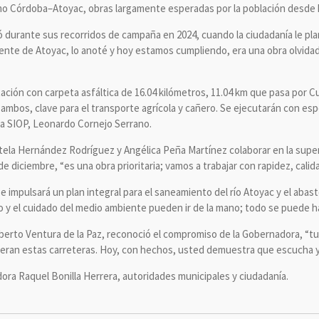
amo Córdoba–Atoyac, obras largamente esperadas por la población desde
 durante sus recorridos de campaña en 2024, cuando la ciudadanía le pl
 gente de Atoyac, lo anoté y hoy estamos cumpliendo, era una obra olvidad
tación con carpeta asfáltica de 16.04 kilómetros, 11.04 km que pasa por C
ambos, clave para el transporte agrícola y cañero. Se ejecutarán con esp
e la SIOP, Leonardo Cornejo Serrano.
stela Hernández Rodríguez y Angélica Peña Martínez colaborar en la superv
de diciembre, “es una obra prioritaria; vamos a trabajar con rapidez, calid
 impulsará un plan integral para el saneamiento del río Atoyac y el abas
o y el cuidado del medio ambiente pueden ir de la mano; todo se puede h
lberto Ventura de la Paz, reconoció el compromiso de la Gobernadora, “tu
ieran estas carreteras. Hoy, con hechos, usted demuestra que escucha y
ora Raquel Bonilla Herrera, autoridades municipales y ciudadanía.