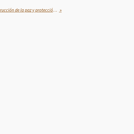
Avanza Puebla hacia la construcción de la paz y protección del patrimonio
»