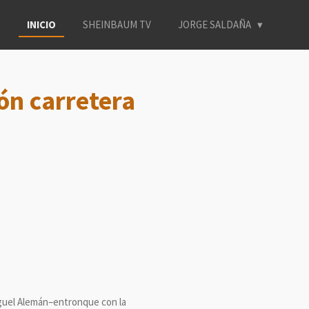
INICIO
SHEINBAUM TV
JORGE SALDAÑA
ón carretera
Miguel Alemán–entronque con la