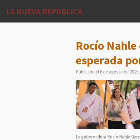
Ir
LA NUEVA REPÚBLICA
al
contenido
principal
Rocío Nahle 
esperada po
Publicado el 6 de agosto de 2025,
La gobernadora Rocío Nahle García