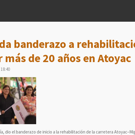
da banderazo a rehabilitaci
r más de 20 años en Atoyac
 18:40
, dio el banderazo de inicio a la rehabilitación de la carretera Atoyac–