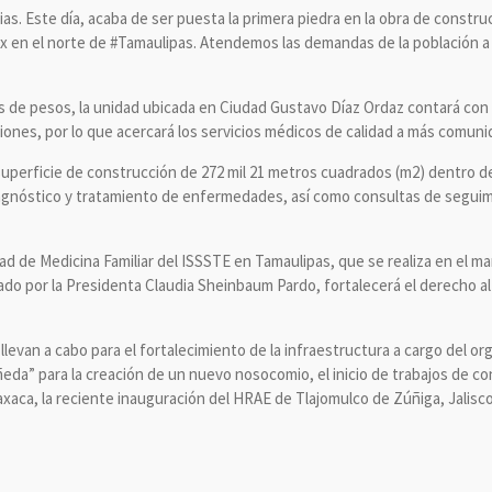
as. Este día, acaba de ser puesta la primera piedra en la obra de const
 en el norte de #Tamaulipas. Atendemos las demandas de la población a lo
s de pesos, la unidad ubicada en Ciudad Gustavo Díaz Ordaz contará con 
iones, por lo que acercará los servicios médicos de calidad a más comuni
uperficie de construcción de 272 mil 21 metros cuadrados (m2) dentro d
iagnóstico y tratamiento de enfermedades, así como consultas de segui
d de Medicina Familiar del ISSSTE en Tamaulipas, que se realiza en el m
 por la Presidenta Claudia Sheinbaum Pardo, fortalecerá el derecho al a
llevan a cabo para el fortalecimiento de la infraestructura a cargo del o
eda” para la creación de un nuevo nosocomio, el inicio de trabajos de co
xaca, la reciente inauguración del HRAE de Tlajomulco de Zúñiga, Jalisco