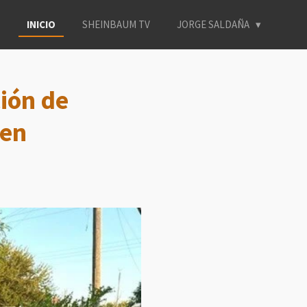
INICIO
SHEINBAUM TV
JORGE SALDAÑA
ción de
 en