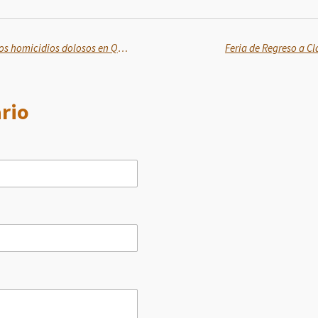
En 10 meses, se reducen 61.3% los homicidios dolosos en Quintana Roo: Presidenta Claudia Sheinbaum
Feria de Regreso a C
rio