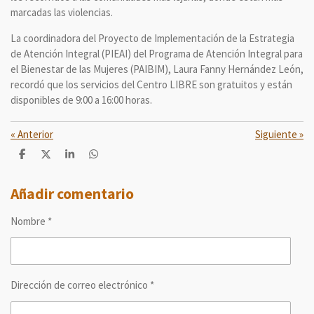
marcadas las violencias.
La coordinadora del Proyecto de Implementación de la Estrategia
de Atención Integral (PIEAI) del Programa de Atención Integral para
el Bienestar de las Mujeres (PAIBIM), Laura Fanny Hernández León,
recordó que los servicios del Centro LIBRE son gratuitos y están
disponibles de 9:00 a 16:00 horas.
«
Anterior
Siguiente
»
C
C
C
C
o
o
o
o
m
m
m
m
p
p
p
p
Añadir comentario
a
a
a
a
r
r
r
r
Nombre *
t
t
t
t
i
i
i
i
r
r
r
r
Dirección de correo electrónico *