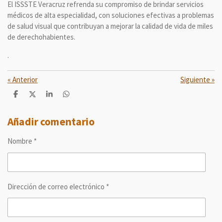
El ISSSTE Veracruz refrenda su compromiso de brindar servicios
médicos de alta especialidad, con soluciones efectivas a problemas
de salud visual que contribuyan a mejorar la calidad de vida de miles
de derechohabientes.
.
«
Anterior
Siguiente
»
C
C
C
C
o
o
o
o
m
m
m
m
p
p
p
p
Añadir comentario
a
a
a
a
r
r
r
r
Nombre *
t
t
t
t
i
i
i
i
r
r
r
r
Dirección de correo electrónico *