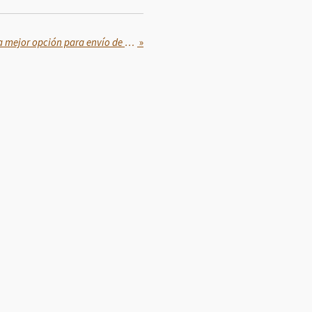
Finabien se mantiene como la mejor opción para envío de dinero
»