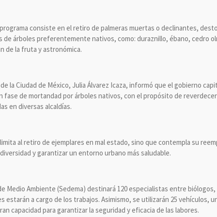
programa consiste en el retiro de palmeras muertas o declinantes, dest
s de árboles preferentemente nativos, como: duraznillo, ébano, cedro ol
yán de la fruta y astronómica.
e la Ciudad de México, Julia Álvarez Icaza, informó que el gobierno capi
en fase de mortandad por árboles nativos, con el propósito de reverdecer 
 en diversas alcaldías.
imita al retiro de ejemplares en mal estado, sino que contempla su reemp
iodiversidad y garantizar un entorno urbano más saludable.
ía de Medio Ambiente (Sedema) destinará 120 especialistas entre biólogos
 estarán a cargo de los trabajos. Asimismo, se utilizarán 25 vehículos, u
n capacidad para garantizar la seguridad y eficacia de las labores.