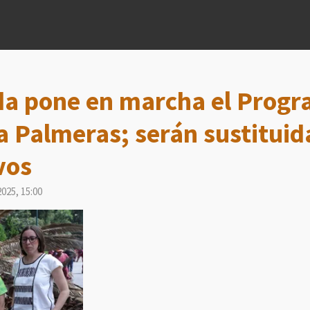
da pone en marcha el Progr
a Palmeras; serán sustituid
vos
025, 15:00