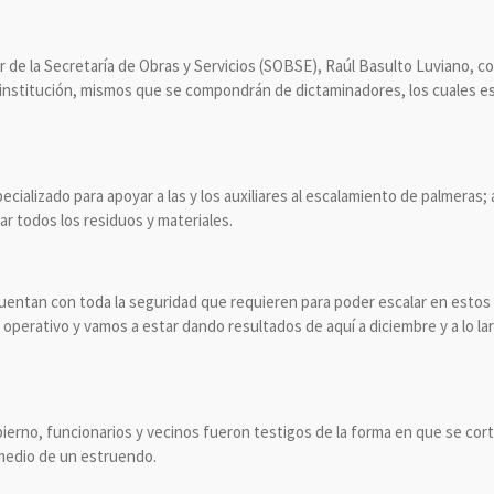
ar de la Secretaría de Obras y Servicios (SOBSE), Raúl Basulto Luviano,
 institución, mismos que se compondrán de dictaminadores, los cuales est
ializado para apoyar a las y los auxiliares al escalamiento de palmeras; 
ar todos los residuos y materiales.
uentan con toda la seguridad que requieren para poder escalar en estos 
 operativo y vamos a estar dando resultados de aquí a diciembre y a lo la
bierno, funcionarios y vecinos fueron testigos de la forma en que se cor
medio de un estruendo.