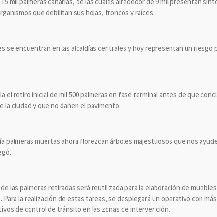
 15 mil palmeras canarias, de las cuales alrededor de 9 mil presentan sínt
ganismos que debilitan sus hojas, troncos y raíces.
es se encuentran en las alcaldías centrales y hoy representan un riesgo p
el retiro inicial de mil 500 palmeras en fase terminal antes de que concl
e la ciudad y que no dañen el pavimento.
palmeras muertas ahora florezcan árboles majestuosos que nos ayuden a
egó.
de las palmeras retiradas será reutilizada para la elaboración de mueble
. Para la realización de estas tareas, se desplegará un operativo con más
ivos de control de tránsito en las zonas de intervención.