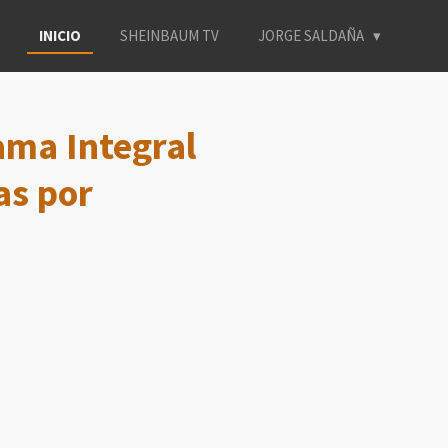
INICIO
SHEINBAUM TV
JORGE SALDAÑA
ama Integral
as por