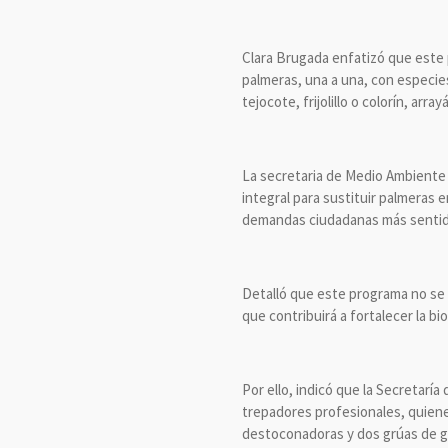
Clara Brugada enfatizó que este 
palmeras, una a una, con especie
tejocote, frijolillo o colorín, arra
La secretaria de Medio Ambiente d
integral para sustituir palmeras 
demandas ciudadanas más sentidas
Detalló que este programa no se l
que contribuirá a fortalecer la b
Por ello, indicó que la Secretar
trepadores profesionales, quienes
destoconadoras y dos grúas de gra