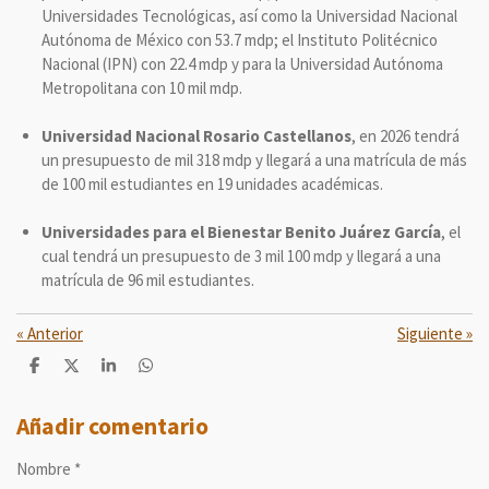
Universidades Tecnológicas, así como la Universidad Nacional
Autónoma de México con 53.7 mdp; el Instituto Politécnico
Nacional (IPN) con 22.4 mdp y para la Universidad Autónoma
Metropolitana con 10 mil mdp.
Universidad Nacional Rosario Castellanos
, en 2026 tendrá
un presupuesto de mil 318 mdp y llegará a una matrícula de más
de 100 mil estudiantes en 19 unidades académicas.
Universidades para el Bienestar Benito Juárez García
, el
cual tendrá un presupuesto de 3 mil 100 mdp y llegará a una
matrícula de 96 mil estudiantes.
«
Anterior
Siguiente
»
C
C
C
C
o
o
o
o
m
m
m
m
p
p
p
p
Añadir comentario
a
a
a
a
r
r
r
r
Nombre *
t
t
t
t
i
i
i
i