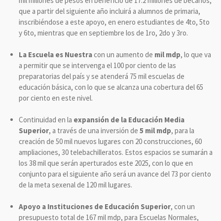
mil millones de pesos en beneficio de 17.2 millones de becarios,
que a partir del siguiente año incluirá a alumnos de primaria,
inscribiéndose a este apoyo, en enero estudiantes de 4to, 5to
y 6to, mientras que en septiembre los de 1ro, 2do y 3ro.
La
Escuela es Nuestra
con un aumento de
mil mdp
, lo que va
a permitir que se intervenga el 100 por ciento de las
preparatorias del país y se atenderá 75 mil escuelas de
educación básica, con lo que se alcanza una cobertura del 65
por ciento en este nivel.
Continuidad en la
expansión de la Educación Media
Superior
, a través de una inversión de
5 mil mdp
, para la
creación de 50 mil nuevos lugares con 20 construcciones, 60
ampliaciones, 30 telebachilleratos. Estos espacios se sumarán a
los 38 mil que serán aperturados este 2025, con lo que en
conjunto para el siguiente año será un avance del 73 por ciento
de la meta sexenal de 120 mil lugares.
Apoyo a Instituciones de Educación Superior
, con un
presupuesto total de 167 mil mdp, para Escuelas Normales,