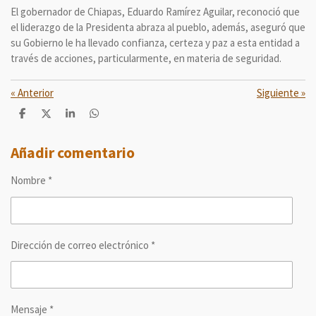
El gobernador de Chiapas, Eduardo Ramírez Aguilar, reconoció que
el liderazgo de la Presidenta abraza al pueblo, además, aseguró que
su Gobierno le ha llevado confianza, certeza y paz a esta entidad a
través de acciones, particularmente, en materia de seguridad.
«
Anterior
Siguiente
»
C
C
C
C
o
o
o
o
m
m
m
m
p
p
p
p
Añadir comentario
a
a
a
a
r
r
r
r
Nombre *
t
t
t
t
i
i
i
i
r
r
r
r
Dirección de correo electrónico *
Mensaje *