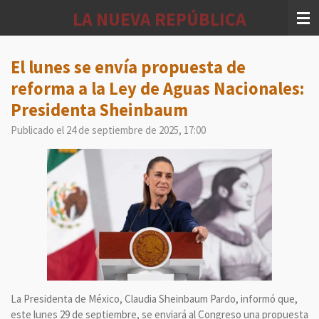
Ir
LA NUEVA REPÚBLICA
al
contenido
principal
El lunes se envía propuesta de
reforma a la Ley de Aguas Nacionales:
Presidenta Sheinbaum
Publicado el 24 de septiembre de 2025, 17:00
La Presidenta de México, Claudia Sheinbaum Pardo, informó que,
este lunes 29 de septiembre, se enviará al Congreso una propuesta