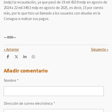
(mdp) la recaudación, ya que pasó de 19 mil 410.9 mdp en agosto de
2024 a 22 mil 349.3 mdp en agosto de 2025, es decir, 15 por ciento
más, por lo que hizo un llamado a los usuarios con deudas en la
Conagua a realizar sus pagos.
—000—
«
Anterior
Siguiente
»
C
C
C
C
o
o
o
o
m
m
m
m
p
p
p
p
Añadir comentario
a
a
a
a
r
r
r
r
Nombre *
t
t
t
t
i
i
i
i
r
r
r
r
Dirección de correo electrónico *