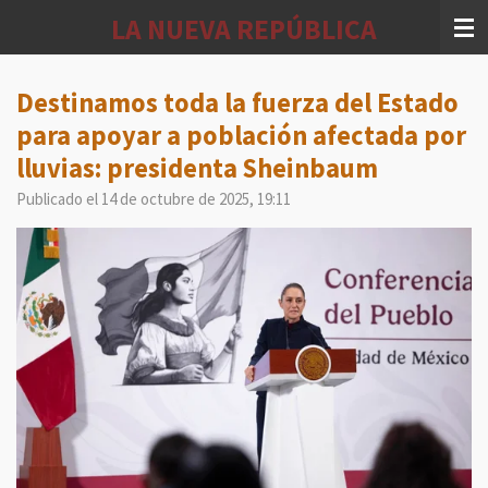
Ir
LA NUEVA REPÚBLICA
al
contenido
principal
Destinamos toda la fuerza del Estado
para apoyar a población afectada por
lluvias: presidenta Sheinbaum
Publicado el 14 de octubre de 2025, 19:11