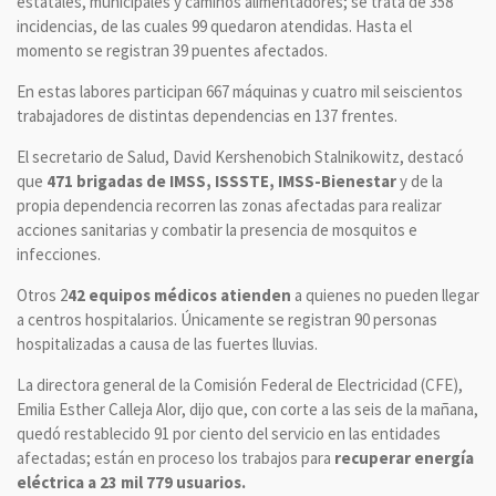
estatales, municipales y caminos alimentadores; se trata de 358
incidencias, de las cuales 99 quedaron atendidas. Hasta el
momento se registran 39 puentes afectados.
En estas labores participan 667 máquinas y cuatro mil seiscientos
trabajadores de distintas dependencias en 137 frentes.
El secretario de Salud, David Kershenobich Stalnikowitz, destacó
que
471 brigadas de IMSS, ISSSTE, IMSS-Bienestar
y de la
propia dependencia recorren las zonas afectadas para realizar
acciones sanitarias y combatir la presencia de mosquitos e
infecciones.
Otros 2
42 equipos médicos atienden
a quienes no pueden llegar
a centros hospitalarios. Únicamente se registran 90 personas
hospitalizadas a causa de las fuertes lluvias.
La directora general de la Comisión Federal de Electricidad (CFE),
Emilia Esther Calleja Alor, dijo que, con corte a las seis de la mañana,
quedó restablecido 91 por ciento del servicio en las entidades
afectadas; están en proceso los trabajos para
recuperar energía
eléctrica a 23 mil 779 usuarios.