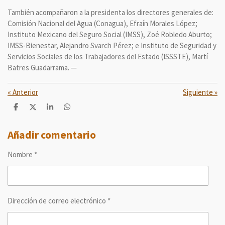
También acompañaron a la presidenta los directores generales de:
Comisión Nacional del Agua (Conagua), Efraín Morales López;
Instituto Mexicano del Seguro Social (IMSS), Zoé Robledo Aburto;
IMSS-Bienestar, Alejandro Svarch Pérez; e Instituto de Seguridad y
Servicios Sociales de los Trabajadores del Estado (ISSSTE), Martí
Batres Guadarrama. —
«
Anterior
Siguiente
»
C
C
C
C
o
o
o
o
m
m
m
m
p
p
p
p
Añadir comentario
a
a
a
a
r
r
r
r
Nombre *
t
t
t
t
i
i
i
i
r
r
r
r
Dirección de correo electrónico *