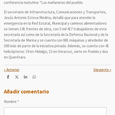
conferencia matutina: “Las mañaneras del pueblo.
El secretario de Infraestructura, Comunicaciones y Transportes,
Jesús Antonio Esteva Medina, detalló que para atender la
emergencia en la Red Estatal, Municipal y caminos alimentadores
se tienen 141 frentes de obra, con 5 mil 417 trabajadores de esta
secretaría así como de la Secretaría de la Defensa Nacional y de la
Secretaría de Marina y se cuenta con 681 máquinas y alrededor de
300 más de parte de la iniciativa privada. Además, se cuenta con 41
helicópteros: 19 en Hidalgo, 13 en Veracruz, siete en Puebla y dos
en Querétaro.
«
Anterior
Siguiente
»
C
C
C
C
o
o
o
o
m
m
m
m
p
p
p
p
Añadir comentario
a
a
a
a
r
r
r
r
Nombre *
t
t
t
t
i
i
i
i
r
r
r
r