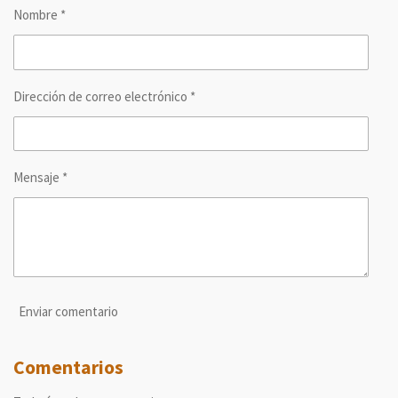
r
r
r
r
Nombre *
t
t
t
t
i
i
i
i
r
r
r
r
Dirección de correo electrónico *
Mensaje *
Enviar comentario
Comentarios