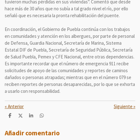
tuvieron muchas pérdidas en sus viviendas". Comentó que desde
hace más de 30 años que no subía a tal grado nivel el río, por ello
señaló que es necesaria la pronta rehabilitación del puente.
En coordinación, el Gobierno de Puebla continúa con los trabajos
en comunidades y atención en los albergues, por parte de personal
de Defensa, Guardia Nacional, Secretaría de Marina, Sistema
Estatal DIF de Puebla, Secretaría de Seguridad Pública, Secretaría
de Salud Puebla, Pemex y CFE Nacional, entre otras dependencias.
Es importante recordar que el número de emergencia 911 recibe
solicitudes de apoyo de las comunidades y reportes de caminos
dañados o personas atrapadas; mientras que en el número 079 se
reciben reportes de personas desaparecidas, por lo que se exhorta
a usarlo con responsabilidad.
«
Anterior
Siguiente
»
C
C
C
C
o
o
o
o
m
m
m
m
p
p
p
p
Añadir comentario
a
a
a
a