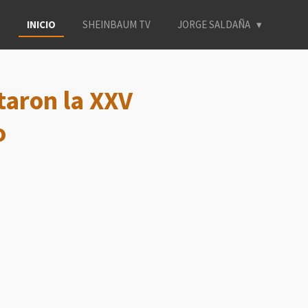
INICIO
SHEINBAUM TV
JORGE SALDAÑA
taron la XXV
o