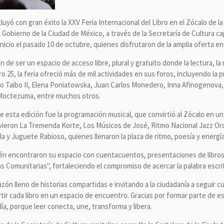
yó con gran éxito la XXV Feria Internacional del Libro en el Zócalo de la
 Gobierno de la Ciudad de México, a través de la Secretaría de Cultura cap
icio el pasado 10 de octubre, quienes disfrutaron de la amplia oferta en e
 de ser un espacio de acceso libre, plural y gratuito donde la lectura, la m
 25, la feria ofreció más de mil actividades en sus foros, incluyendo la 
 Taibo II, Elena Poniatowska, Juan Carlos Monedero, Inna Afinogenova, Cri
 Moctezuma, entre muchos otros.
 esta edición fue la programación musical, que convirtió al Zócalo en un
ieron La Tremenda Korte, Los Músicos de José, Ritmo Nacional Jazz Or
la y Juguete Rabioso, quienes llenaron la plaza de ritmo, poesía y energía
én encontraron su espacio con cuentacuentos, presentaciones de libros 
s Comunitarias", fortaleciendo el compromiso de acercar la palabra escri
ón lleno de historias compartidas e invitando a la ciudadanía a seguir cul
rtir cada libro en un espacio de encuentro. Gracias por formar parte de 
a, porque leer conecta, une, transforma y libera.