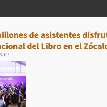
illones de asistentes disfru
cional del Libro en el Zócal
5, 1:16