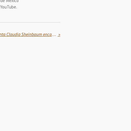
d de México
y YouTube.
En Pantepec, Puebla, Presidenta Claudia Sheinbaum encabeza sexto día de recorridos de supervisión tras lluvias
»