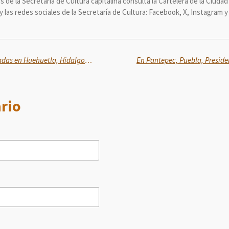
s de la Secretaría de Cultura capitalina consulta la Cartelera de la Ciuda
 y las redes sociales de la Secretaría de Cultura: Facebook, X, Instagram 
Ya inició censo a viviendas dañadas en Huehuetla, Hidalgo: Sheinbaum
rio