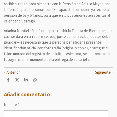
recibir su pago cada bimestre con la Pensión de Adulto Mayor, con
la Pensión para Personas con Discapacidad con quien ya recibe la
pensión de 63 y 64 años, para que en lo posterior estén atentas al
calendario”, agregó.
Ariadna Montiel añadió que, para recibir la Tarjeta de Bienestar, —la
cual se dará en un sobre sellado, junto con un recibo, que se debe
guardar— es necesario que la persona beneficiaria presente
identificación oficial con fotografía (original y copia), entregue el
talón morado del registro de solicitud. Asimismo, se les tomará una
fotografía en el momento de la entrega de su tarjeta.
«
Anterior
Siguiente
»
C
C
C
C
o
o
o
o
m
m
m
m
p
p
p
p
Añadir comentario
a
a
a
a
r
r
r
r
Nombre *
t
t
t
t
i
i
i
i
r
r
r
r