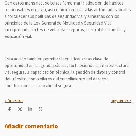
Con estos mensajes, se busca fomentar la adopción de hábitos
responsables en la vía, así como incentivar a las autoridades locales
a fortalecer sus políticas de seguridad vial y alinearlas con los
principios de la Ley General de Movilidad y Seguridad Vial,
incorporando límites de velocidad seguros, control del tránsito y
educación vial.
Esta acción también permitirá identificar áreas clave de
oportunidad en la agenda pública, fortaleciendo la infraestructura
vial segura, la capacitación técnica, la gestión de datos y control
del tránsito, como pilares del cumplimiento del derecho
constitucional a la movilidad segura.
«
Anterior
Siguiente
»
C
C
C
C
o
o
o
o
m
m
m
m
p
p
p
p
Añadir comentario
a
a
a
a
r
r
r
r