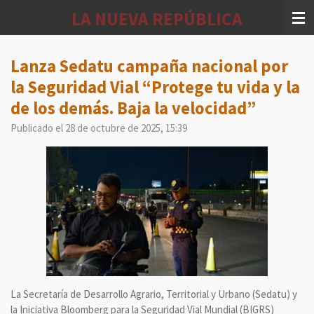
Ir
LA NUEVA REPÚBLICA
al
contenido
principal
Lanza Sedatu campaña nacional por
la Seguridad Vial “Protege tu vida y la
de los demás. Baja la velocidad”
Publicado el 28 de octubre de 2025, 15:39
La Secretaría de Desarrollo Agrario, Territorial y Urbano (Sedatu) y
la Iniciativa Bloomberg para la Seguridad Vial Mundial (BIGRS)