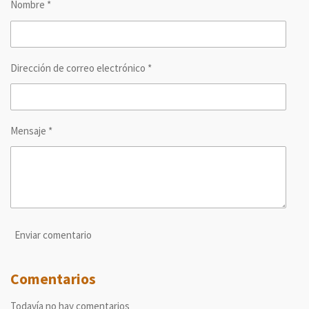
Nombre *
t
t
t
t
i
i
i
i
r
r
r
r
Dirección de correo electrónico *
Mensaje *
Enviar comentario
Comentarios
Todavía no hay comentarios