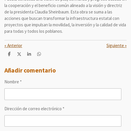
la cooperación y el beneficio común alineado a la visión y directriz
de la presidenta Claudia Sheinbaum. Esta obra se suma a las
acciones que buscan transformar la infraestructura estatal con
proyectos que impulsan la movilidad, la inversión y la calidad de vida
para todas y todos los poblanos.
«
Anterior
Siguiente
»
C
C
C
C
o
o
o
o
m
m
m
m
p
p
p
p
Añadir comentario
a
a
a
a
r
r
r
r
Nombre *
t
t
t
t
i
i
i
i
r
r
r
r
Dirección de correo electrónico *