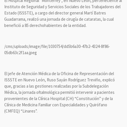
El Hospital Regional “Monterrey”, en Nuevo León, perteneciente al
Instituto de Seguridad y Servicios Sociales de los Trabajadores del
Estado (ISSSTE), a cargo del director general Martí Batres
Guadarrama, realizó una jornada de cirugía de cataratas, la cual
benefició a 85 derechohabientes de la entidad.
/cms/uploads/image/file/1030754/dd5b6a30-47b2-4324-8f86-
05db63c2f1aa.jpeg
El jefe de Atención Médica de la Oficina de Representación del
ISSSTE en Nuevo León, Ruso Sayán Rodríguez Treviño, explicó
que, gracias a las gestiones realizadas por la Subdelegación
Médica, la jornada oftalmológica permitió intervenir a pacientes
provenientes de la Clínica Hospital (CH) “Constitución” y de la
Clínica de Medicina Familiar con Especialidades y Quirófano
(CMFEQ) “Linares”.