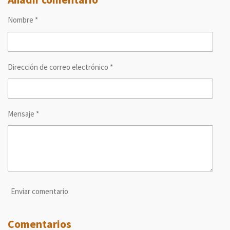
a
a
a
a
r
r
r
r
Nombre *
t
t
t
t
i
i
i
i
r
r
r
r
Dirección de correo electrónico *
Mensaje *
Enviar comentario
Comentarios