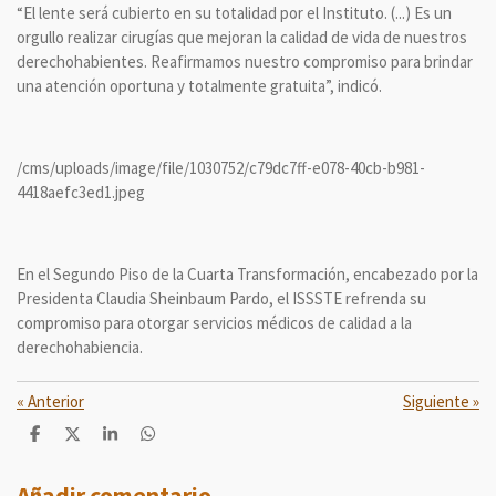
“El lente será cubierto en su totalidad por el Instituto. (...) Es un
orgullo realizar cirugías que mejoran la calidad de vida de nuestros
derechohabientes. Reafirmamos nuestro compromiso para brindar
una atención oportuna y totalmente gratuita”, indicó.
/cms/uploads/image/file/1030752/c79dc7ff-e078-40cb-b981-
4418aefc3ed1.jpeg
En el Segundo Piso de la Cuarta Transformación, encabezado por la
Presidenta Claudia Sheinbaum Pardo, el ISSSTE refrenda su
compromiso para otorgar servicios médicos de calidad a la
derechohabiencia.
«
Anterior
Siguiente
»
C
C
C
C
o
o
o
o
m
m
m
m
p
p
p
p
Añadir comentario