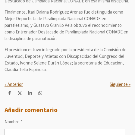
Destacado de Olimpiada Nacional CONADE en esa misma disciplina.
Finalmente, Itari Daiana Rodríguez Arenas fue distinguida como
Mejor Deportista de Paralimpiada Nacional CONADE en
paratletismo, y Gustavo Granillo Vela obtuvo el reconocimiento
como Entrenador Destacado de Paralimpiada Nacional CONADE en
la disciplina de paranatación.
El presídium estuvo integrado por la presidenta de la Comisión de
Juventud, Deporte y Atletas con Discapacidad del Congreso del
Estado, Ivonne Selene Durán López; la secretaria de Educación,
Claudia Tello Espinosa.
«
Anterior
Siguiente
»
C
C
C
C
o
o
o
o
m
m
m
m
p
p
p
p
Añadir comentario
a
a
a
a
r
r
r
r
Nombre *
t
t
t
t
i
i
i
i
r
r
r
r