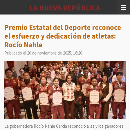
Ir
LA NUEVA REPÚBLICA
al
contenido
principal
Premio Estatal del Deporte reconoce
el esfuerzo y dedicación de atletas:
Rocío Nahle
Publicado el 20 de noviembre de 2025, 16:20
La gobernadora Rocío Nahle García reconoció a las y los ganadores