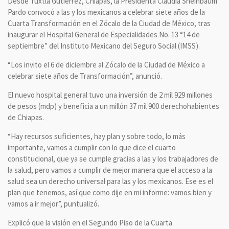
Desde Tuxtla Gutiérrez, Chiapas, la Presidenta Claudia Sheinbaum
Pardo convocó a las y los mexicanos a celebrar siete años de la
Cuarta Transformación en el Zócalo de la Ciudad de México, tras
inaugurar el Hospital General de Especialidades No. 13 “14 de
septiembre” del Instituto Mexicano del Seguro Social (IMSS).
“Los invito el 6 de diciembre al Zócalo de la Ciudad de México a
celebrar siete años de Transformación”, anunció.
El nuevo hospital general tuvo una inversión de 2 mil 929 millones
de pesos (mdp) y beneficia a un millón 37 mil 900 derechohabientes
de Chiapas.
“Hay recursos suficientes, hay plan y sobre todo, lo más
importante, vamos a cumplir con lo que dice el cuarto
constitucional, que ya se cumple gracias a las y los trabajadores de
la salud, pero vamos a cumplir de mejor manera que el acceso a la
salud sea un derecho universal para las y los mexicanos. Ese es el
plan que tenemos, así que como dije en mi informe: vamos bien y
vamos a ir mejor”, puntualizó.
Explicó que la visión en el Segundo Piso de la Cuarta