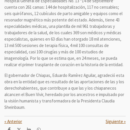
Hospital General de Especialidades No. 13 “14 de septiembre”
cuenta con 261 camas: 144 de hospitalización, 117 no censables;
seis quirófanos, 12 cubículos de parto amigable y equipos como el
resonador magnético más potente del estado. Además, tiene 43
especialidades médicas, una plantilla de mil 961 trabajadoras y
trabajadores de la salud, de los cuales 369 son médicos y médicas
especialistas, quienes en 63 días han otorgado 18 mil atenciones,
13 mil 500 sesiones de terapia física, 4 mil 100 consultas de
especialidad, casi 100 cirugías y más de 100 estudios de
imagenología. Por lo que se estima que, en 24 meses, se pueda
realizar el primer trasplante de corazón en la historia de la entidad.
El gobernador de Chiapas, Eduardo Ramírez Aguilar, agradeció esta
obra en la entidad que es resultado de las aportaciones de las y los
derechohabientes, que contribuye a que las y los chiapanecos
alcancen el Buen Vivir, heredado por los ancestros e impulsado por
la visión humanista y transformadora de la Presidenta Claudia
Sheinbaum.
«
Anterior
Siguiente
»