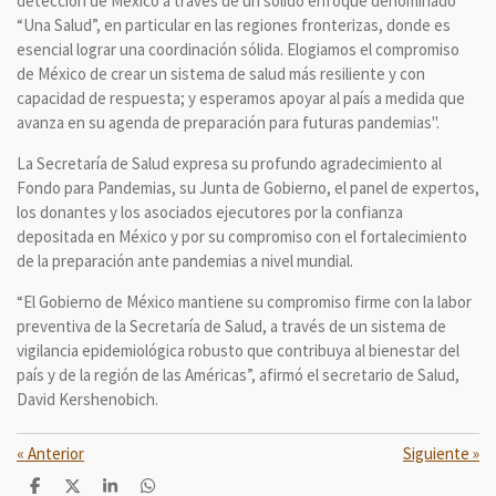
detección de México a través de un sólido enfoque denominado
“Una Salud”, en particular en las regiones fronterizas, donde es
esencial lograr una coordinación sólida. Elogiamos el compromiso
de México de crear un sistema de salud más resiliente y con
capacidad de respuesta; y esperamos apoyar al país a medida que
avanza en su agenda de preparación para futuras pandemias".
La Secretaría de Salud expresa su profundo agradecimiento al
Fondo para Pandemias, su Junta de Gobierno, el panel de expertos,
los donantes y los asociados ejecutores por la confianza
depositada en México y por su compromiso con el fortalecimiento
de la preparación ante pandemias a nivel mundial.
“El Gobierno de México mantiene su compromiso firme con la labor
preventiva de la Secretaría de Salud, a través de un sistema de
vigilancia epidemiológica robusto que contribuya al bienestar del
país y de la región de las Américas”, afirmó el secretario de Salud,
David Kershenobich.
«
Anterior
Siguiente
»
C
C
C
C