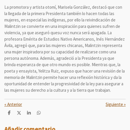
La promotora y artista otomí, Marisela González, destacó que con
la llegada de la primera Presidenta también lo hacen todas las
mujeres, en especial las indígenas, por ello la reivindicación de
Malintzin se convierte en una inspiración para quienes sufren de
violencia, ya que aseguró quesu voz nunca será apagada. La
profesora Emérita de Estudios Nativo Americanos, Inés Hernández
Ávila, agregó que, para las mujeres chicanas, Malintzin representa
una mujer inspiradora por su capacidad de realizarse como una
persona autónoma. Además, agradeció a la Presidenta ya que
brinda esperanza de que otro mundo es posible. Mientras que, la
poeta y ensayista, Yelitza Ruiz, expuso que hacer una revisión de la
memoria de Malintzin permite hacer una reflexión histórica y da la
oportunidad de entender la progresividad de la ley para asegurar a
las mujeres su derecho a la cultura y a la tierra que trabajan.
«
Anterior
Siguiente
»
C
C
C
C
o
o
o
o
m
m
m
m
p
p
p
p
Añadir comentario