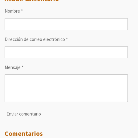
a
a
a
a
r
r
r
r
Nombre *
t
t
t
t
i
i
i
i
r
r
r
r
Dirección de correo electrónico *
Mensaje *
Enviar comentario
Comentarios