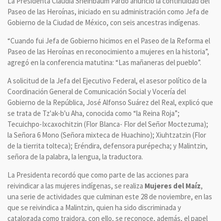
La Presidenta Claudia Sheinbaum Pardo anunció la continuidad del
Paseo de las Heroínas, iniciado en su administración como Jefa de
Gobierno de la Ciudad de México, con seis ancestras indígenas.
“Cuando fui Jefa de Gobierno hicimos en el Paseo de la Reforma el
Paseo de las Heroínas en reconocimiento a mujeres en la historia”,
agregó en la conferencia matutina: “Las mañaneras del pueblo”.
A solicitud de la Jefa del Ejecutivo Federal, el asesor político de la
Coordinación General de Comunicación Social y Vocería del
Gobierno de la República, José Alfonso Suárez del Real, explicó que
se trata de Tz'ak-b'u Aha, conocida como “la Reina Roja”;
Tecuichpo-Ixcaxochitzin (Flor Blanca- Flor del Señor Moctezuma);
la Señora 6 Mono (Señora mixteca de Huachino); Xiuhtzatzin (Flor
de la tierrita tolteca); Eréndira, defensora purépecha; y Malintzin,
señora de la palabra, la lengua, la traductora.
La Presidenta recordó que como parte de las acciones para
reivindicar a las mujeres indígenas, se realiza
Mujeres del Maíz
,
una serie de actividades que culminan este 28 de noviembre, en las
que se reivindica a Malintzin, quien ha sido discriminada y
catalogada como traidora, con ello, se reconoce, además, el papel