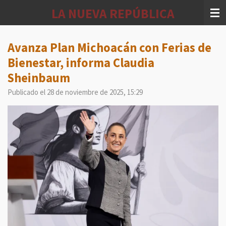
Ir
LA NUEVA REPÚBLICA
al
contenido
principal
Avanza Plan Michoacán con Ferias de
Bienestar, informa Claudia
Sheinbaum
Publicado el 28 de noviembre de 2025, 15:29