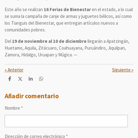
Este año se realizan
16 Ferias de Bienestar
en el estado, a lo cual
se suma la campaña de canje de armas y juguetes bélicos, así como
los Tianguis del Bienestar, que entregan artículos nuevos a
comunidades pobres.
Del
19 de noviembre al 10 de diciembre
llegarán a Apatzingán,
Huetamo, Aquila, Zitácuaro, Coahuayana, Puruándiro, Jiquilpan,
Zamora, Hidalgo, Uruapan y Múgica. —
«
Anterior
Siguiente
»
C
C
C
C
o
o
o
o
m
m
m
m
p
p
p
p
Añadir comentario
a
a
a
a
r
r
r
r
Nombre *
t
t
t
t
i
i
i
i
r
r
r
r
Dirección de correo electrónico *