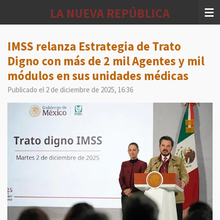
Ir
LA NUEVA REPÚBLICA
al
contenido
principal
IMSS relanza Estrategia de Trato
Digno con más de 2 mil Agentes y mil
módulos en sus unidades médicas
Publicado el 2 de diciembre de 2025, 16:36